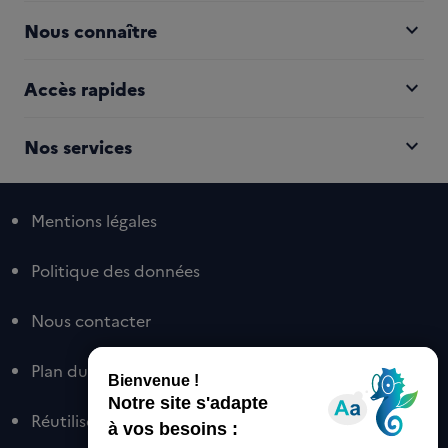
expand_more
Nous connaître
expand_more
Accès rapides
expand_more
Nos services
Mentions légales
Politique des données
Nous contacter
Plan du site
Réutiliser nos contenus