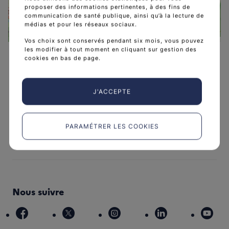
proposer des informations pertinentes, à des fins de
communication de santé publique, ainsi qu’à la lecture de
médias et pour les réseaux sociaux.
Leaflet
|
©
OpenStreetMap
contributors
Vos choix sont conservés pendant six mois, vous pouvez
les modifier à tout moment en cliquant sur gestion des
cookies en bas de page.
J'ACCEPTE
L'Institut national du cancer est l’agence d'expertise
sanitaire et scientifique en cancérologie de l’État.
PARAMÉTRER LES COOKIES
arrow_forward
Découvrir l’Institut
Nous suivre
facebook
x
instagram
linkedin
you