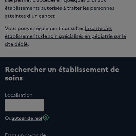
établissements autorisés à traiter les personnes
atteintes d’un cancer.
Vous pouvez également consulter
la carte des
établissements de soin spécialisés en pédiatrie sur le
site dédié
.
Rechercher un établissement de
soins
Localisation
my_location
Ou
autour de moi
Dans un rayon de...