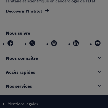
sanitaire et scientifique en cancérologie de l’État.
arrow_forward
Découvrir l’Institut
Nous suivre
facebook
x
instagram
linkedin
you
expand_more
Nous connaître
expand_more
Accès rapides
expand_more
Nos services
Mentions légales