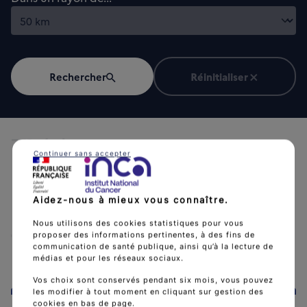
Rechercher
Réinitialiser
779
résultats
Chargement en cours...
Continuer sans accepter
lists
map
Vue liste
Vue Carte
Aidez-nous à mieux vous connaître.
Nous utilisons des cookies statistiques pour vous
proposer des informations pertinentes, à des fins de
communication de santé publique, ainsi qu’à la lecture de
médias et pour les réseaux sociaux.
Vos choix sont conservés pendant six mois, vous pouvez
les modifier à tout moment en cliquant sur gestion des
cookies en bas de page.