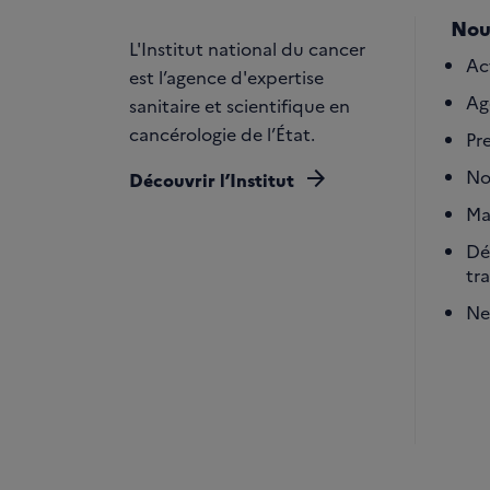
Nou
L'Institut national du cancer
Ac
est l’agence d'expertise
Ag
sanitaire et scientifique en
cancérologie de l’État.
Pr
arrow_forward
No
Découvrir l’Institut
Ma
Dé
tr
Ne