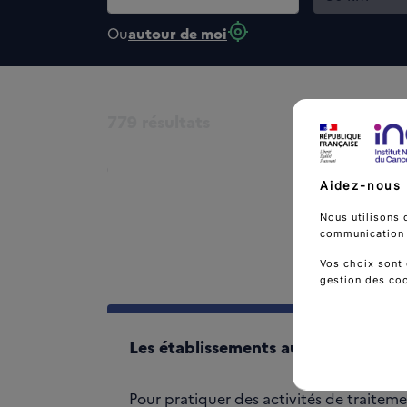
my_location
Ou
autour de moi
779
résultats
Aidez-nous 
Nous utilisons 
communication d
Vos choix sont 
gestion des co
Les établissements autorisés en ca
Pour pratiquer des activités de traiteme