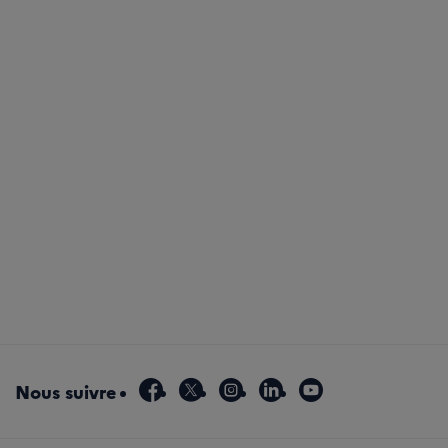
facebook
x
instagram
linkedin
youtube
Nous suivre