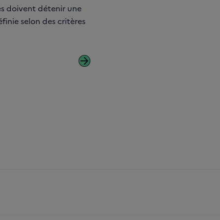
és doivent détenir une
finie selon des critères
arrow_forward