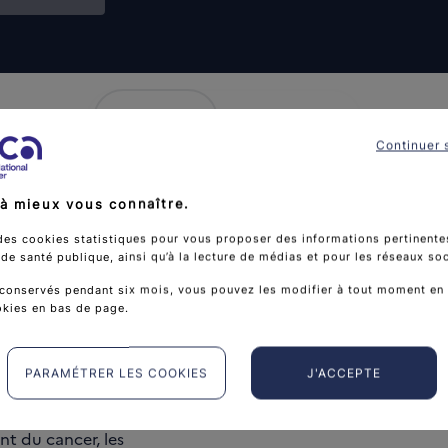
lists
map
Vue liste
Vue Carte
Continuer 
Chargement en cours...
à mieux vous connaître.
des cookies statistiques pour vous proposer des informations pertinentes
e santé publique, ainsi qu’à la lecture de médias et pour les réseaux so
conservés pendant six mois, vous pouvez les modifier à tout moment en 
okies en bas de page.
PARAMÉTRER LES COOKIES
J'ACCEPTE
ncérologie
nt du cancer, les