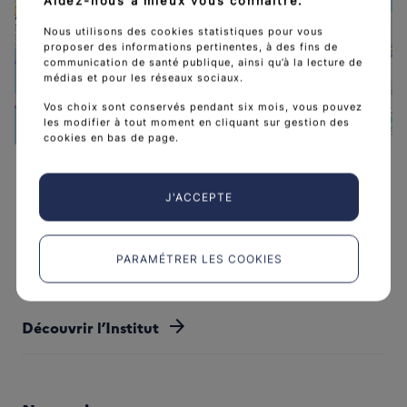
Aidez-nous à mieux vous connaître.
CENTRE DE RADIO
Nous utilisons des cookies statistiques pour vous
proposer des informations pertinentes, à des fins de
communication de santé publique, ainsi qu’à la lecture de
médias et pour les réseaux sociaux.
Vos choix sont conservés pendant six mois, vous pouvez
les modifier à tout moment en cliquant sur gestion des
cookies en bas de page.
Leaflet
|
©
OpenStreetMap
contributors
J'ACCEPTE
PARAMÉTRER LES COOKIES
L'Institut national du cancer est l’agence d'expertise
sanitaire et scientifique en cancérologie de l’État.
arrow_forward
Découvrir l’Institut