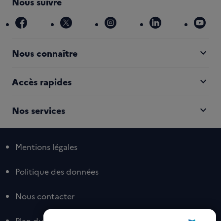
Nous suivre
facebook
x
instagram
linkedin
you
expand_more
Nous connaître
expand_more
Accès rapides
expand_more
Nos services
Mentions légales
Politique des données
Nous contacter
Plan du site