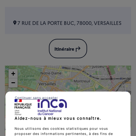
7 RUE DE LA PORTE BUC, 78000, VERSAILLES
subdirectory_arrow_left
Itinéraire
+
−
Continuer sans accepter
CENTRE D'ONCOLO
Aidez-nous à mieux vous connaître.
Nous utilisons des cookies statistiques pour vous
proposer des informations pertinentes, à des fins de