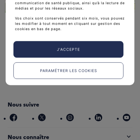
communication de santé publique, ainsi qu’à la lecture de
médias et pour les réseaux sociaux.
Leaflet
|
©
OpenStreetMap
contributors
Vos choix sont conservés pendant six mois, vous pouvez
les modifier à tout moment en cliquant sur gestion des
cookies en bas de page.
J'ACCEPTE
L'Institut national du cancer est l’agence d'expertise
sanitaire et scientifique en cancérologie de l’État.
PARAMÉTRER LES COOKIES
arrow_forward
Découvrir l’Institut
Nous suivre
facebook
x
instagram
linkedin
you
expand_more
Nous connaître