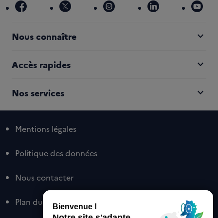
facebook
x
instagram
linkedin
you
expand_more
Nous connaître
expand_more
Accès rapides
expand_more
Nos services
Mentions légales
Politique des données
Nous contacter
Plan du site