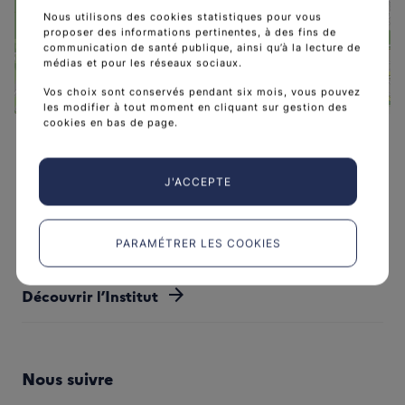
CENTRE CANCEROL
Nous utilisons des cookies statistiques pour vous
proposer des informations pertinentes, à des fins de
communication de santé publique, ainsi qu’à la lecture de
médias et pour les réseaux sociaux.
Vos choix sont conservés pendant six mois, vous pouvez
les modifier à tout moment en cliquant sur gestion des
Leaflet
|
©
OpenStreetMap
contributors
cookies en bas de page.
J'ACCEPTE
L'Institut national du cancer est l’agence d'expertise
PARAMÉTRER LES COOKIES
sanitaire et scientifique en cancérologie de l’État.
arrow_forward
Découvrir l’Institut
Nous suivre