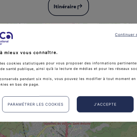
subdirectory_arrow_left
Itinéraire
Continuer 
à mieux vous connaître.
des cookies statistiques pour vous proposer des informations pertinentes
e santé publique, ainsi qu’à la lecture de médias et pour les réseaux so
conservés pendant six mois, vous pouvez les modifier à tout moment en 
okies en bas de page.
APHM HOPITAL NO
PARAMÉTRER LES COOKIES
J'ACCEPTE