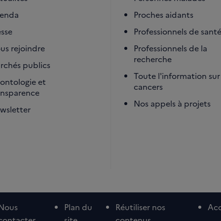
enda
Proches aidants
esse
Professionnels de sant
us rejoindre
Professionnels de la
recherche
rchés publics
Toute l'information sur 
ontologie et
cancers
ansparence
Nos appels à projets
wsletter
Nous
Plan du
Réutiliser nos
Acc
contacter
site
contenus