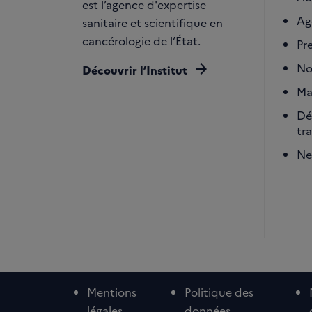
est l’agence d'expertise
Ag
sanitaire et scientifique en
cancérologie de l’État.
Pr
arrow_forward
No
Découvrir l’Institut
Ma
Dé
tr
Ne
Mentions
Politique des
légales
données