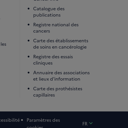
Catalogue des
publications
é
Registre national des
cancers
Carte des établissements
les
de soins en cancérologie
Registre des essais
cliniques
Annuaire des associations
et lieux d'information
Carte des prothésistes
capillaires
essibilité
Paramètres des
expand_more
FR
cookies