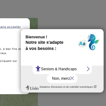
sans accepter
, à des fins de
ciaux.
cliquant sur
RD