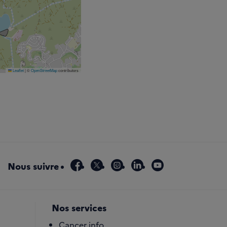
Leaflet
|
©
OpenStreetMap
contributors
facebook
x
instagram
linkedin
youtube
Nous suivre
Nos services
Cancer info