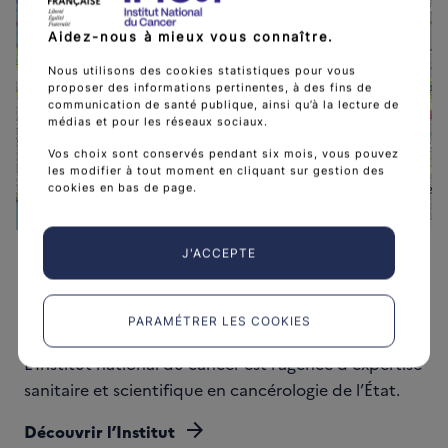
−
Aidez-nous à mieux vous connaître.
Nous utilisons des cookies statistiques pour vous
proposer des informations pertinentes, à des fins de
APHM HOPITAL DE
communication de santé publique, ainsi qu’à la lecture de
médias et pour les réseaux sociaux.
Vos choix sont conservés pendant six mois, vous pouvez
les modifier à tout moment en cliquant sur gestion des
cookies en bas de page.
Leaflet
|
©
OpenStreetMap
contributors
J'ACCEPTE
PARAMÉTRER LES COOKIES
L'Institut national du cancer est l’agence d'expertise
sanitaire et scientifique en cancérologie de l’État.
arrow_forward
Découvrir l’Institut