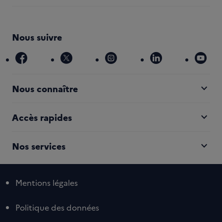
Nous suivre
facebook
x
instagram
linkedin
you
expand_more
Nous connaître
expand_more
Accès rapides
expand_more
Nos services
Mentions légales
Politique des données