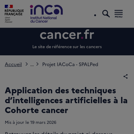
recherc
Men
Le site de référence sur les cancers
Accueil
...
Projet IACoCa - SPALPed
Par
Application des techniques
d’intelligences artificielles à la
Cohorte cancer
Mis à jour le
19
mars 2026
Retrouvez les détails du projet ci-dessous.