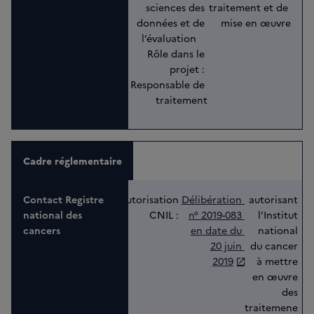
sciences des 
traitement et de 
données et de 
mise en œuvre
l’évaluation    
Rôle dans le 
projet : 
Responsable de 
traitement
Cadre réglementaire
Autorisation 
Délibération 
 autorisant 
CNIL : 
n° 2019-083 
l’Institut 
en date du 
national 
20 juin 
du cancer 
2019
à mettre 
en œuvre 
des 
traitemene 