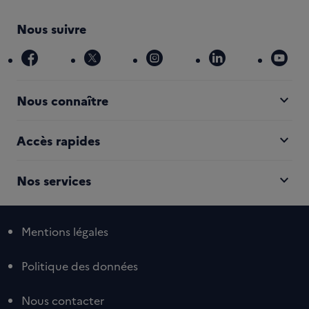
Nous suivre
facebook
x
instagram
linkedin
you
expand_more
Nous connaître
expand_more
Accès rapides
expand_more
Nos services
Mentions légales
Politique des données
Nous contacter