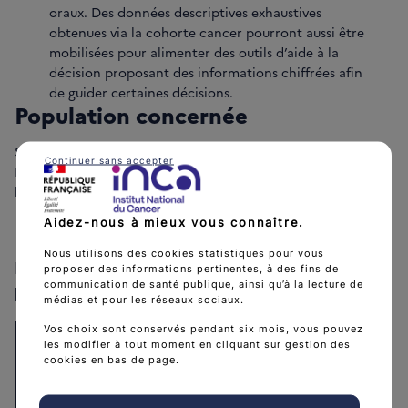
oraux. Des données descriptives exhaustives
obtenues via la cohorte cancer pourront aussi être
mobilisées pour alimenter des outils d’aide à la
décision proposant des informations chiffrées afin
de guider certaines décisions.
Population concernée
Sont concernées toutes les personnes ayant eu un cancer en
Continuer sans accepter
France depuis 2011 et dont les données sont contenues dans
le registre national des cancers.
Données utilisées
Aidez-nous à mieux vous connaître.
Nous utilisons des cookies statistiques pour vous
Données du registre national des cancers de
proposer des informations pertinentes, à des fins de
communication de santé publique, ainsi qu’à la lecture de
l'Institut national du cancer
médias et pour les réseaux sociaux.
Vos choix sont conservés pendant six mois, vous pouvez
Données de l'Assurance maladie, 
les modifier à tout moment en cliquant sur gestion des
cookies en bas de page.
données des hôpitaux et causes 
médicales de décès