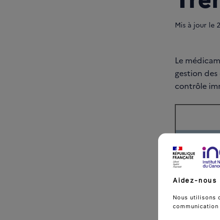
Mis à jour le
Le médicame
gestion des 
contrôle imm
Aidez-nous 
Nous utilisons 
communication d