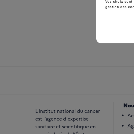
Vos choix sont 
gestion des co
Nou
L'Institut national du cancer
Ac
est l’agence d'expertise
Ag
sanitaire et scientifique en