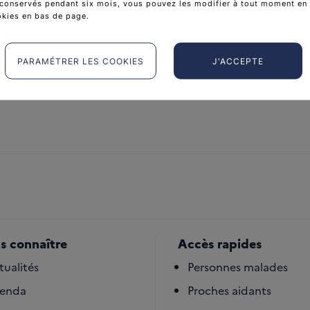
conservés pendant six mois, vous pouvez les modifier à tout moment en 
okies en bas de page.
Télécharger
Télécharger
(PDF - 2 MB)
PARAMÉTRER LES COOKIES
J'ACCEPTE
s connaître
Accès rapides
tualités
Personnes malades
enda
Proches aidants