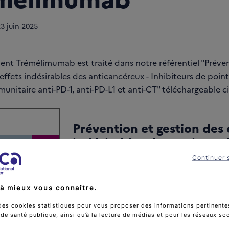
23
juin 2025
nt Trémélimumab est traité dans notre référentiel "Préven
effets indésirables des anticancéreux - Inhibiteurs de poin
unitaire anti-PD-1, anti-PD-L1 et anti-CT" téléchargeable c
Prévention et gestion des 
indésirables des anticancé
Inhibiteurs de points de
Continuer 
contrôle immunitaire anti-
anti-PD-L1 et anti-CTLA-4
à mieux vous connaître.
des cookies statistiques pour vous proposer des informations pertinentes
e santé publique, ainsi qu’à la lecture de médias et pour les réseaux so