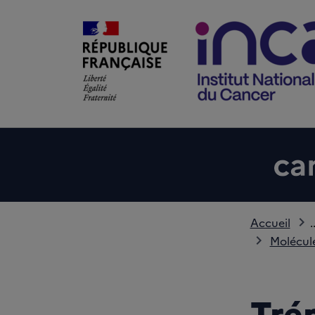
Accueil
.
Molécules
Tré