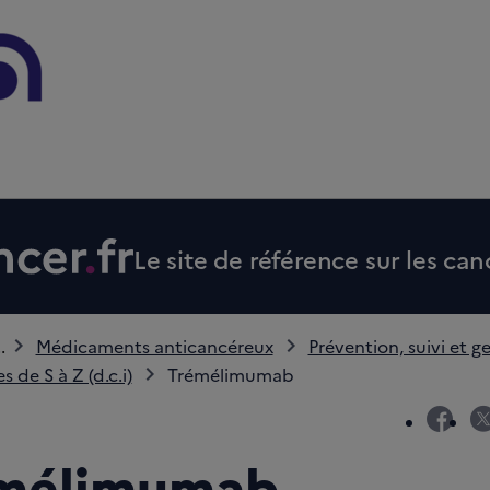
Le site de référence sur les can
..
Médicaments anticancéreux
Prévention, suivi et ge
 de S à Z (d.c.i)
Trémélimumab
fac
mélimumab