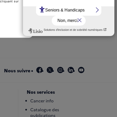
cliquant sur
 Référentiel effets indésirables - Inhibiteurs de points de 
facebook
x
instagram
linkedin
youtube
Nous suivre
Nos services
Cancer info
Catalogue des
publications