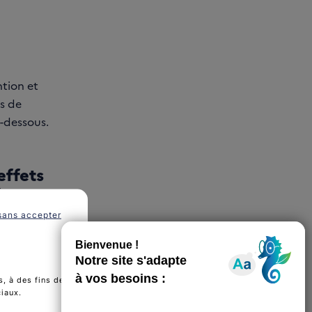
tion et
ts de
i-dessous.
effets
reux -
sans accepter
PD-1,
, à des fins de
ciaux.