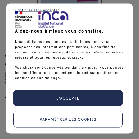
Continuer sans accepter
Aidez-nous à mieux vous connaître.
Nous utilisons des cookies statistiques pour vous
proposer des informations pertinentes, à des fins de
CHIMIOTHERAPIES ORALES
communication de santé publique, ainsi qu’à la lecture de
médias et pour les réseaux sociaux.
CONVENTIONNELLES : informer,
Vos choix sont conservés pendant six mois, vous pouvez
prévenir et gérer leurs effets
les modifier à tout moment en cliquant sur gestion des
cookies en bas de page.
indésirables
Télécharger Référentiel effets ind
Télécharger
(PDF - 1 MB)
J'ACCEPTE
PARAMÉTRER LES COOKIES