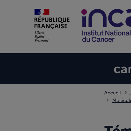
Accueil
.
Molécules
Tém