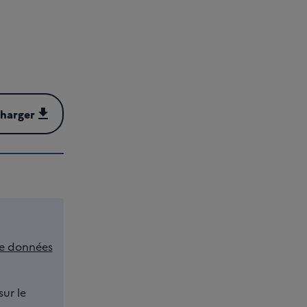
charger
harger (PDF - 308 kB)
e données
sur le