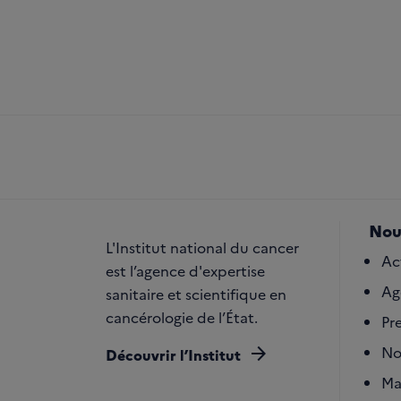
Nou
L'Institut national du cancer
Ac
est l’agence d'expertise
Ag
sanitaire et scientifique en
cancérologie de l’État.
Pr
arrow_forward
No
Découvrir l’Institut
Ma