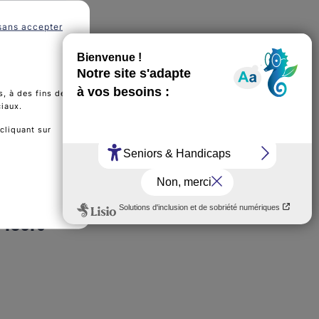
 de
sans accepter
, à des fins de
ciaux.
cliquant sur
ES
 leurs
 Référentiel effets indésirables chimio 2021 (PDF - 1 MB)