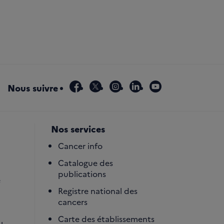
facebook
x
instagram
linkedin
youtube
Nous suivre
Nos services
Cancer info
Catalogue des
publications
é
Registre national des
cancers
Carte des établissements