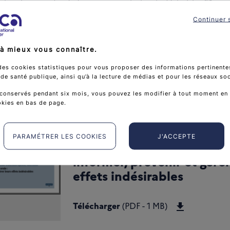
e signalement des événements sanitaires indésirables
.
 le thésaurus des interactions médicamenteuses sur le
site
Continuer 
.
à mieux vous connaître.
des cookies statistiques pour vous proposer des informations pertinentes
e santé publique, ainsi qu’à la lecture de médias et pour les réseaux so
ussi
conservés pendant six mois, vous pouvez les modifier à tout moment en 
okies en bas de page.
CHIMIOTHERAPIES ORAL
PARAMÉTRER LES COOKIES
J'ACCEPTE
CONVENTIONNELLES :
informer, prévenir et gérer
effets indésirables
Télécharger
Télécharger
(PDF - 1 MB)