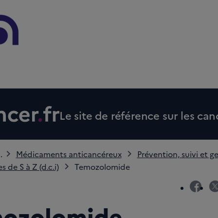
Le site de référence sur les can
..
Médicaments anticancéreux
Prévention, suivi et ge
 de S à Z (d.c.i)
Temozolomide
fac
ozolomide