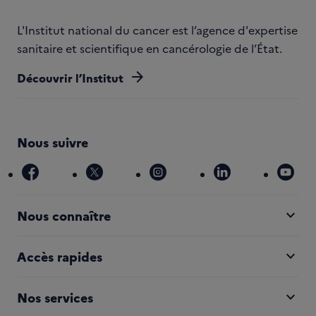
L'Institut national du cancer est l’agence d'expertise
sanitaire et scientifique en cancérologie de l’État.
arrow_forward
Découvrir l’Institut
Nous suivre
facebook
x
instagram
linkedin
you
expand_more
Nous connaître
expand_more
Accès rapides
expand_more
Nos services