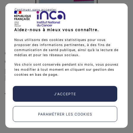
Continuer sans accepter
Aidez-nous à mieux vous connaître.
Nous utilisons des cookies statistiques pour vous
proposer des informations pertinentes, à des fins de
CHIMIOTHERAPIES ORALES
communication de santé publique, ainsi qu’à la lecture de
médias et pour les réseaux sociaux.
CONVENTIONNELLES : informer,
Vos choix sont conservés pendant six mois, vous pouvez
prévenir et gérer leurs effets
les modifier à tout moment en cliquant sur gestion des
cookies en bas de page.
indésirables
Télécharger Référentiel effets ind
Télécharger
(PDF - 1 MB)
J'ACCEPTE
PARAMÉTRER LES COOKIES