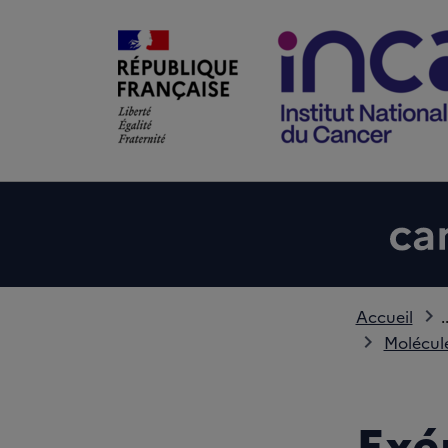
Accueil
.
Molécule
Exé