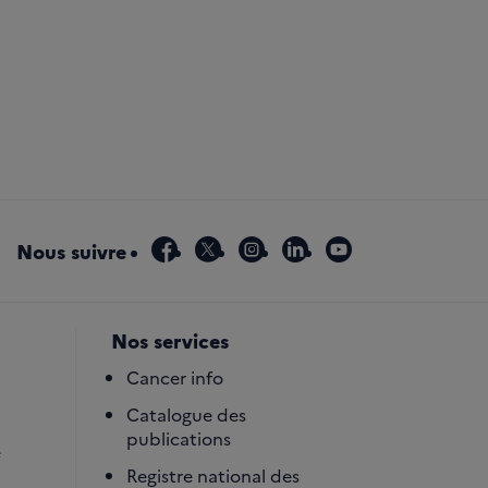
r Référentiel Hormonothérapies dans le traitement adjuvan
facebook
x
instagram
linkedin
youtube
Nous suivre
Nos services
Cancer info
Catalogue des
publications
é
Registre national des