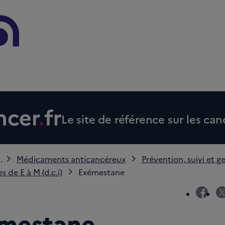
Le site de référence sur les can
..
Médicaments anticancéreux
Prévention, suivi et ge
s de E à M (d.c.i)
Exémestane
fac
mestane