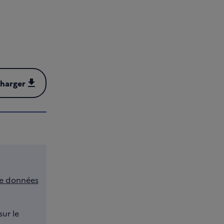
charger
harger (PDF - 559 kB)
e données
sur le