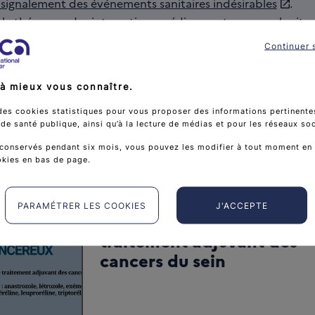
e signalement des événements sanitaires indésirables
.
 le thésaurus des interactions médicamenteuses sur le
site
.
Continuer 
à mieux vous connaître.
des cookies statistiques pour vous proposer des informations pertinentes
ussi
e santé publique, ainsi qu’à la lecture de médias et pour les réseaux so
conservés pendant six mois, vous pouvez les modifier à tout moment en 
okies en bas de page.
Prévention et gestion des 
indésirables des anticancé
PARAMÉTRER LES COOKIES
J'ACCEPTE
Hormonothérapies dans l
traitement adjuvant des
cancers du sein