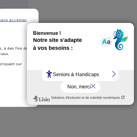
 de
sans accepter
, à des fins de
ciaux.
cliquant sur
effets
reux -
e