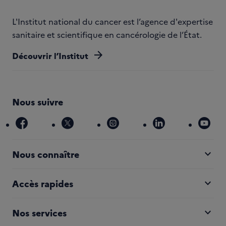
L'Institut national du cancer est l’agence d'expertise
sanitaire et scientifique en cancérologie de l’État.
arrow_forward
Découvrir l’Institut
Nous suivre
facebook
x
instagram
linkedin
you
expand_more
Nous connaître
expand_more
Accès rapides
expand_more
Nos services