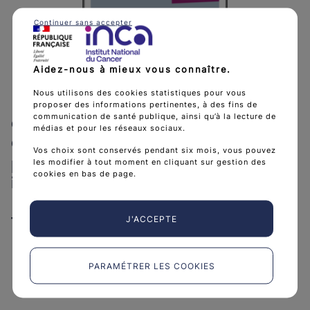
Continuer sans accepter
Aidez-nous à mieux vous connaître.
Nous utilisons des cookies statistiques pour vous
proposer des informations pertinentes, à des fins de
CHIMIOTHERAPIES ORALES
communication de santé publique, ainsi qu’à la lecture de
médias et pour les réseaux sociaux.
CONVENTIONNELLES : informer,
Vos choix sont conservés pendant six mois, vous pouvez
prévenir et gérer leurs effets
les modifier à tout moment en cliquant sur gestion des
cookies en bas de page.
indésirables
Télécharger Référentiel effets ind
Télécharger
(PDF - 1 MB)
J'ACCEPTE
PARAMÉTRER LES COOKIES