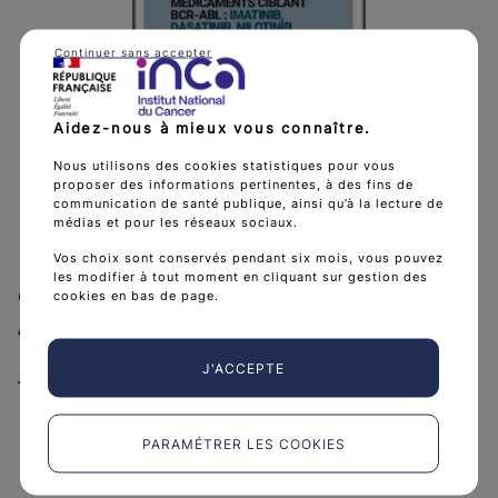
Continuer sans accepter
Aidez-nous à mieux vous connaître.
Nous utilisons des cookies statistiques pour vous
proposer des informations pertinentes, à des fins de
Médicaments ciblant BCR-ABL :
communication de santé publique, ainsi qu’à la lecture de
Imatinib, Dasatinib, Nilotinib,
médias et pour les réseaux sociaux.
Bosutinib, Ponatinib - Médicament
Vos choix sont conservés pendant six mois, vous pouvez
les modifier à tout moment en cliquant sur gestion des
ciblant JAK : Ruxolitinib -
cookies en bas de page.
Anticancéreux par voie...
J'ACCEPTE
Télécharger Médicaments ciblant 
Télécharger
(PDF - 1 MB)
PARAMÉTRER LES COOKIES