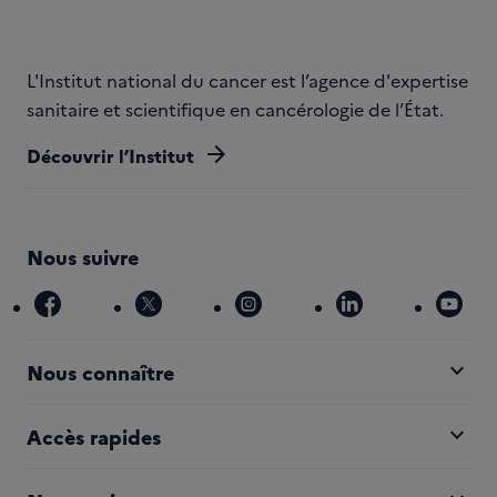
L'Institut national du cancer est l’agence d'expertise
sanitaire et scientifique en cancérologie de l’État.
arrow_forward
Découvrir l’Institut
Nous suivre
facebook
x
instagram
linkedin
you
expand_more
Nous connaître
expand_more
Accès rapides