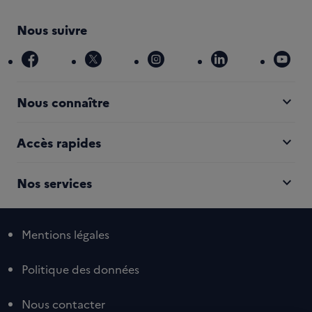
Nous suivre
facebook
x
instagram
linkedin
you
expand_more
Nous connaître
expand_more
Accès rapides
expand_more
Nos services
Mentions légales
Politique des données
Nous contacter