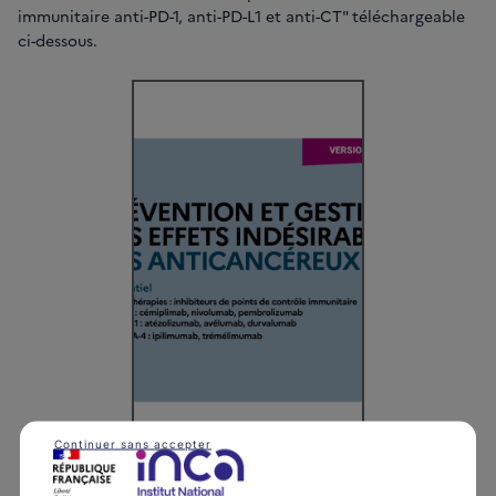
immunitaire anti-PD-1, anti-PD-L1 et anti-CT" téléchargeable
ci-dessous.
Continuer sans accepter
Prévention et gestion des effets