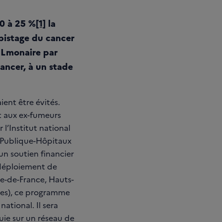
20 à 25 %
[1]
la
pistage du cancer
ULmonaire par
ancer, à un stade
ent être évités.
et aux ex-fumeurs
 l’Institut national
e Publique-Hôpitaux
un soutien financier
 déploiement de
le-de-France, Hauts-
pes), ce programme
ational. Il sera
uie sur un réseau de