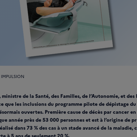
t IMPULSION
ministre de la Santé, des Familles, de l’Autonomie, et des
e que les inclusions du programme pilote de dépistage d
sormais ouvertes. Première cause de décès par cancer en 
 année près de 53 000 personnes et est à l’origine de pr
éalisé dans 73 % des cas à un stade avancé de la maladie, 
tte à 5 ans de seulement 20 %.