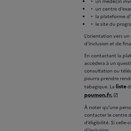
un médecin inve
un centre d’exa
la plateforme d’
le site du pro
L’orientation vers u
d’inclusion et de final
En contactant la pla
accèdera à un questio
consultation ou téléc
pourra prendre rende
liste
tabagique. La
d
poumon.fr.
À noter qu’une pers
contacter le centre 
d’éligibilité. Si cell
d’inclusion.