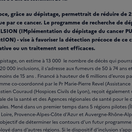
ce, grâce au dépistage, permettrait de réduire de 
que par ce cancer. Le programme de recherche de dé
LSION (IMplémentation du dépistage du cancer P
ION) - vise à favoriser la détection précoce de ce c
rative ou un traitement sont efficaces.
épistage, on estime à 13 000 le nombre de décès qui pourrai
0 000 inclusions, il s’adresse aux fumeurs de 50 à 74 ans 
oins de 15 ans . Financé à hauteur de 6 millions d’euros par
mme co-coordonné par le Pr Marie-Pierre Revel (Assistanc
bastien Couraud (Hospices Civils de Lyon), reçoit également 
rale de la santé et des Agences régionales de santé pour le
ales. Mené dans un premier temps dans 5 régions pilotes (Î
a Loire, Provence-Alpes-Côte d’Azur et Auvergne-Rhône-Al
objectif de déterminer les contours d’un futur programme n
yé dans d’autres régions. Si le dispositif d’inclusion s’app