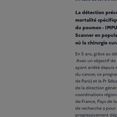
La détection préco
mortalité spécifi
du poumon - IMPU
Scanner en populat
où la chirurgie cu
En 5 ans, grâce au d
Avec un objectif de 2
ayant arrêté depuis m
du cancer, ce progra
de Paris) et le Pr Sé
de la direction géné
coordinations région
de-France, Pays de l
de recherche a pour 
progressivement déplo