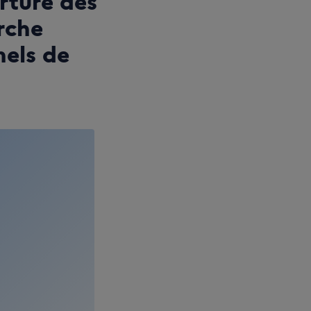
rture des
rche
nels de