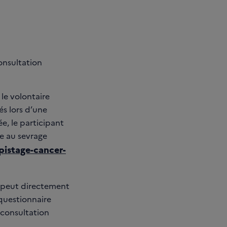
onsultation
le volontaire
és lors d’une
e, le participant
e au sevrage
pistage-cancer-
 peut directement
 questionnaire
a consultation