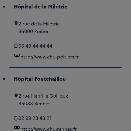
Hôpital de la Milétrie
2 rue de la Milétrie
86000 Poitiers
05 49 44 44 44
link
http://www.chu-poitiers.fr
Hôpital Pontchaillou
2 rue Henri le Guilloux
35033 Rennes
02 99 28 43 21
link
http://www.chu-rennes.fr