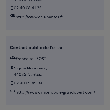
02 40 08 41 36
link
http://www.chu-nantes.fr
Contact public de l'essai
groups
Françoise LEOST
5 quai Moncousu,
44035 Nantes,
02 40 09 49 84
link
http://www.canceropole-grandouest.com/