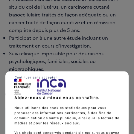
situ du col de l’utérus, un carcinome cutané
basocellulaire traités de façon adéquate ou un
cancer traité de façon curative et en rémission
complète depuis plus de 5 ans.
Participation à une autre étude incluant un
traitement en cours d’investigation.
Suivi clinique impossible pour des raisons
psychologiques, familiales, sociales ou
géographiques.
Continuer sans accepter
Carte des établissements
Aidez-nous à mieux vous connaître.
Nous utilisons des cookies statistiques pour vous
proposer des informations pertinentes, à des fins de
+
communication de santé publique, ainsi qu’à la lecture de
médias et pour les réseaux sociaux.
−
Vos choix sont conservés pendant six mois, vous pouvez