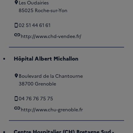
Les Oudairies
85025 Roche-sur-Yon
02 51 44 61 61
link
http://www.chd-vendee.fr/
Hôpital Albert Michallon
Boulevard de la Chantourne
38700 Grenoble
04 76 76 75 75
link
http://www.chu-grenoble.fr
Centre Hospitalier (CH) Bretagne Sud -