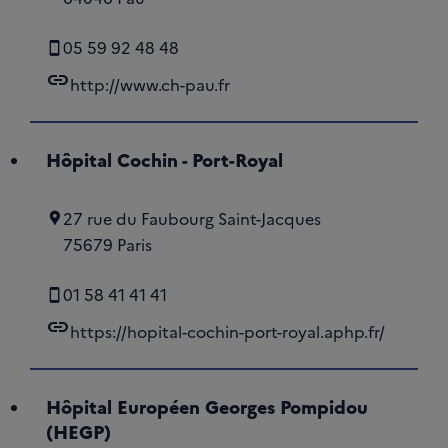
05 59 92 48 48
link
http://www.ch-pau.fr
Hôpital Cochin - Port-Royal
27 rue du Faubourg Saint-Jacques
75679 Paris
01 58 41 41 41
link
https://hopital-cochin-port-royal.aphp.fr/
Hôpital Européen Georges Pompidou
(HEGP)