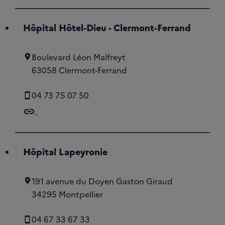
Hôpital Hôtel-Dieu - Clermont-Ferrand
Boulevard Léon Malfreyt
63058 Clermont-Ferrand
04 73 75 07 50
link
-
Hôpital Lapeyronie
191 avenue du Doyen Gaston Giraud
34295 Montpellier
04 67 33 67 33