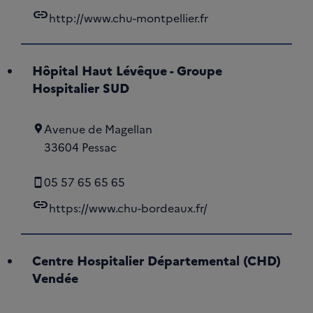
link
http://www.chu-montpellier.fr
Hôpital Haut Lévêque - Groupe
Hospitalier SUD
Avenue de Magellan
33604 Pessac
05 57 65 65 65
link
https://www.chu-bordeaux.fr/
Centre Hospitalier Départemental (CHD)
Vendée