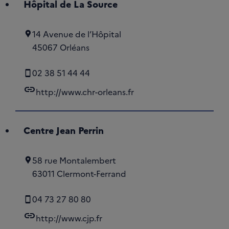
Hôpital de La Source
14 Avenue de l’Hôpital
45067 Orléans
02 38 51 44 44
link
http://www.chr-orleans.fr
Centre Jean Perrin
58 rue Montalembert
63011 Clermont-Ferrand
04 73 27 80 80
link
http://www.cjp.fr