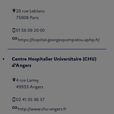
20 rue Leblanc
75908 Paris
01 56 09 20 00
link
https://hopital-georgespompidou.aphp.fr/
Centre Hospitalier Universitaire (CHU)
d'Angers
4 rue Larrey
49933 Angers
02 41 35 36 37
link
http://www.chu-angers.fr