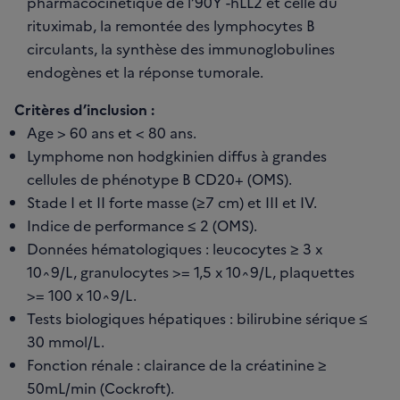
pharmacocinétique de l’90Y -hLL2 et celle du
rituximab, la remontée des lymphocytes B
circulants, la synthèse des immunoglobulines
endogènes et la réponse tumorale.
Critères d’inclusion :
Age > 60 ans et < 80 ans.
Lymphome non hodgkinien diffus à grandes
cellules de phénotype B CD20+ (OMS).
Stade I et II forte masse (≥7 cm) et III et IV.
Indice de performance ≤ 2 (OMS).
Données hématologiques : leucocytes ≥ 3 x
10^9/L, granulocytes >= 1,5 x 10^9/L, plaquettes
>= 100 x 10^9/L.
Tests biologiques hépatiques : bilirubine sérique ≤
30 mmol/L.
Fonction rénale : clairance de la créatinine ≥
50mL/min (Cockroft).