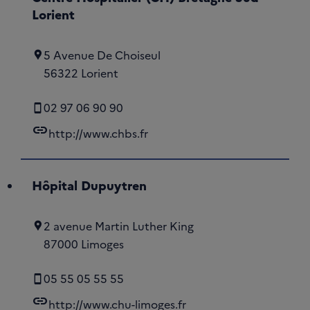
Lorient
5 Avenue De Choiseul
56322 Lorient
02 97 06 90 90
link
http://www.chbs.fr
Hôpital Dupuytren
2 avenue Martin Luther King
87000 Limoges
05 55 05 55 55
link
http://www.chu-limoges.fr