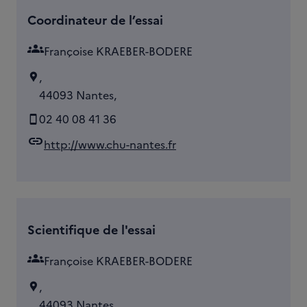
Coordinateur de l’essai
groups
Françoise KRAEBER-BODERE
,
44093 Nantes,
02 40 08 41 36
link
http://www.chu-nantes.fr
Scientifique de l'essai
groups
Françoise KRAEBER-BODERE
,
44093 Nantes,