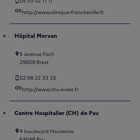
05 53 02 11 11
link
http://www.clinique-francheville.fr
Hôpital Morvan
5 avenue Foch
29609 Brest
02 98 22 33 33
link
http://www.chu-brest.fr
Centre Hospitalier (CH) de Pau
4 boulevard Hauterive
64046 Pau