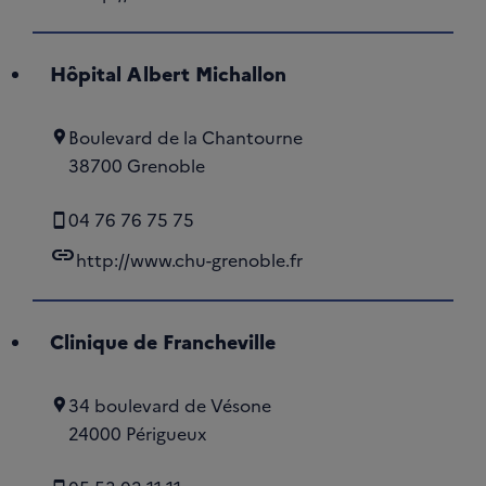
Hôpital Albert Michallon
Boulevard de la Chantourne
38700 Grenoble
04 76 76 75 75
link
http://www.chu-grenoble.fr
Clinique de Francheville
34 boulevard de Vésone
24000 Périgueux