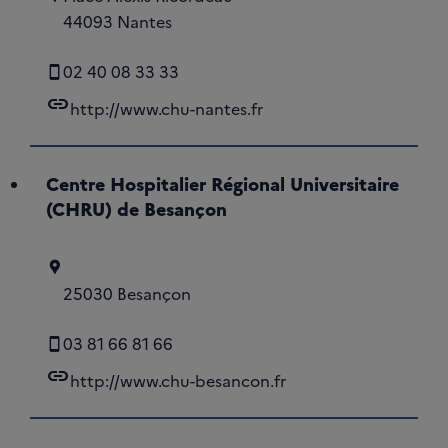
44093 Nantes
02 40 08 33 33
link
http://www.chu-nantes.fr
Centre Hospitalier Régional Universitaire
(CHRU) de Besançon
25030 Besançon
03 81 66 81 66
link
http://www.chu-besancon.fr