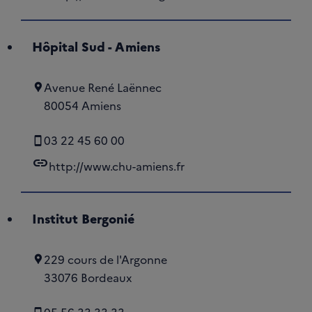
Hôpital Sud - Amiens
Avenue René Laënnec
80054 Amiens
03 22 45 60 00
link
http://www.chu-amiens.fr
Institut Bergonié
229 cours de l'Argonne
33076 Bordeaux