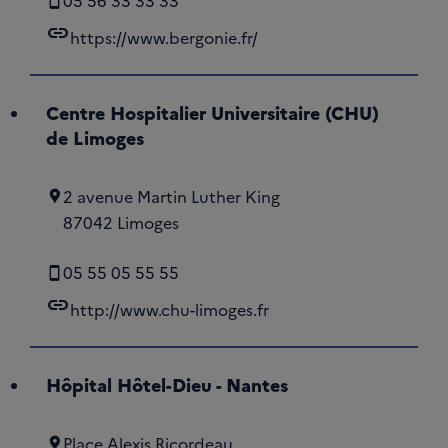
05 56 33 33 33
link
https://www.bergonie.fr/
Centre Hospitalier Universitaire (CHU)
de Limoges
2 avenue Martin Luther King
87042 Limoges
05 55 05 55 55
link
http://www.chu-limoges.fr
Hôpital Hôtel-Dieu - Nantes
Place Alexis Ricordeau