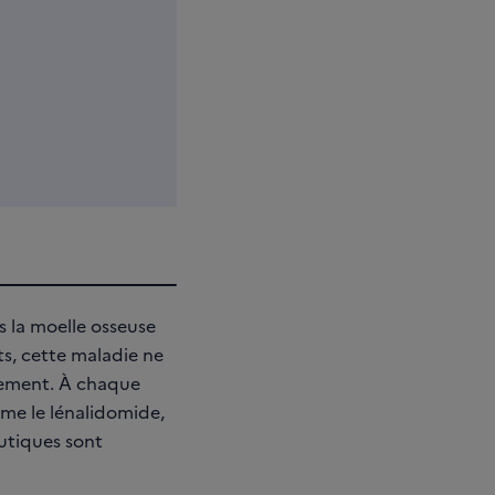
s la moelle osseuse
ts, cette maladie ne
itement. À chaque
mme le lénalidomide,
utiques sont