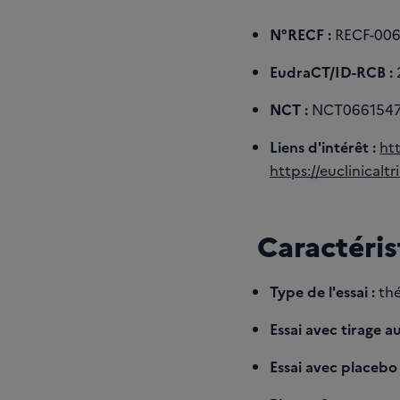
N°RECF :
RECF-00
EudraCT/ID-RCB :
NCT :
NCT066154
Liens d'intérêt :
ht
https://euclinicalt
Caractéris
Type de l'essai :
thé
Essai avec tirage au
Essai avec placebo 