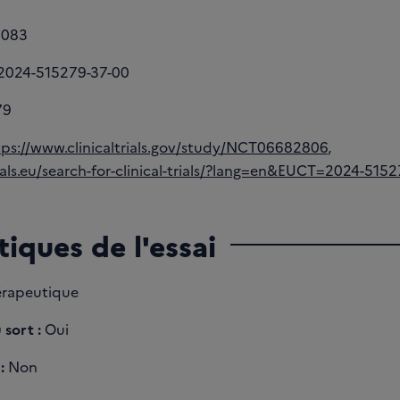
6083
2024-515279-37-00
79
tps://www.clinicaltrials.gov/study/NCT06682806
,
rials.eu/search-for-clinical-trials/?lang=en&EUCT=2024-515
tiques de l'essai
rapeutique
 sort :
Oui
:
Non