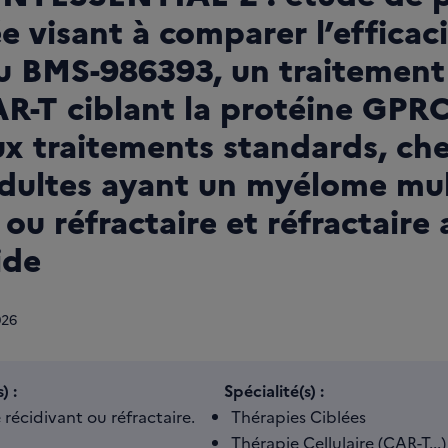
 visant à comparer l’efficaci
du BMS-986393, un traitement
AR-T ciblant la protéine GPR
ux traitements standards, ch
adultes ayant un myélome mul
 ou réfractaire et réfractaire 
ide
026
) :
Spécialité(s) :
récidivant ou réfractaire.
Thérapies Ciblées
Thérapie Cellulaire (CAR-T...)