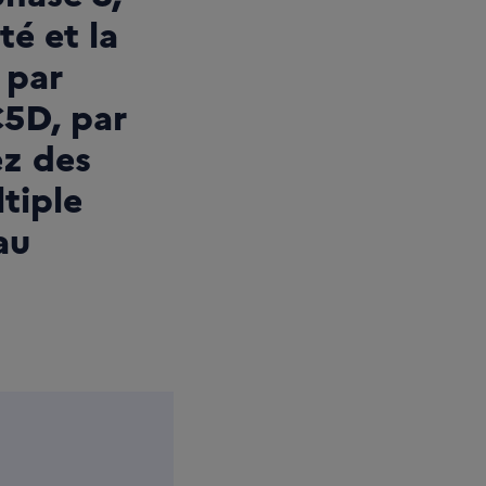
té et la
 par
C5D, par
ez des
tiple
au