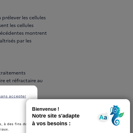
rélever les cellules
ent les cellules
précédentes montrent
trisés par les
 traitements
e et réfractaire au
sans accepter
, à des fins de
ciaux.