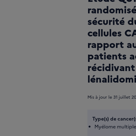
randomisée
sécurité 
cellules C
rapport a
patients 
récidivant
lénalidom
Mis à jour le
31
juillet 2
Type(s) de cancer(s
Myélome multiple 