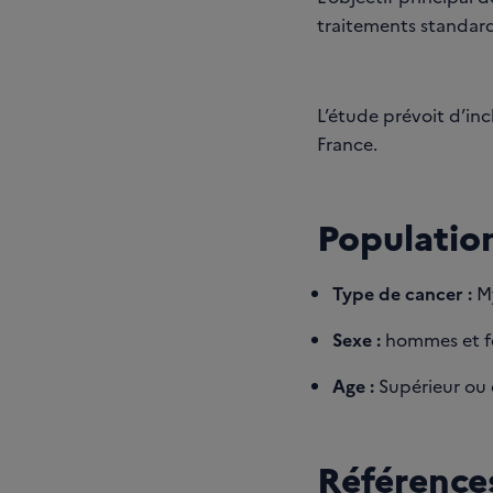
traitements standard
L’étude prévoit d’in
France.
Population
Type de cancer :
My
Sexe :
hommes et 
Age :
Supérieur ou é
Références