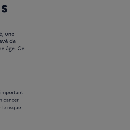
s
é, une
levé de
e âge. Ce
s important
un cancer
r le risque