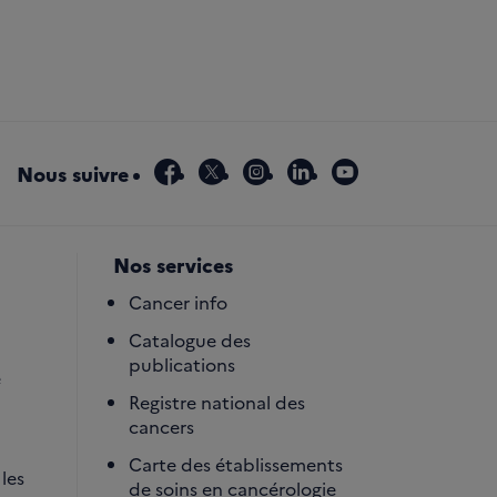
facebook
x
instagram
linkedin
youtube
Nous suivre
Nos services
Cancer info
Catalogue des
publications
é
Registre national des
cancers
Carte des établissements
les
de soins en cancérologie