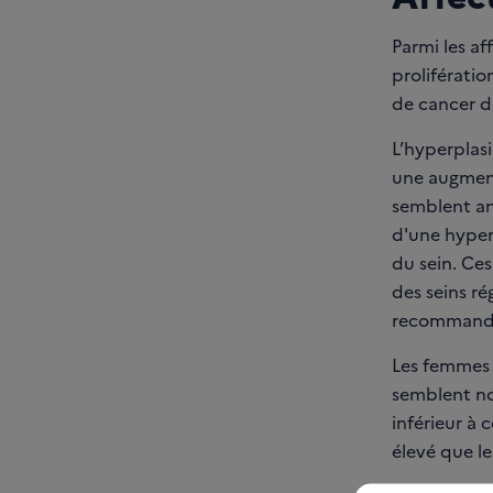
Parmi les af
proliférati
de cancer d
L’hyperplasi
une augment
semblent ano
d'une hyper
du sein. Ces
des seins r
recommand
Les femmes a
semblent no
inférieur à
élevé que le