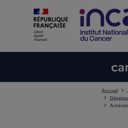
Accueil
.
Dévelop
Antécéd