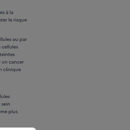
es à la
er le risque
llules ou par
cellules
teintes
r un cancer
n clinique
lules
 sein
ême plus