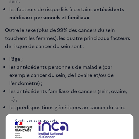
sein.
les facteurs de risque liés à certains
antécédents
médicaux personnels et familiaux
.
Outre le sexe (plus de 99% des cancers du sein
touchent les femmes), les quatre principaux facteurs
de risque de cancer du sein sont :
l'âge ;
les antécédents personnels de maladie (par
exemple cancer du sein, de l'ovaire et/ou de
l'endomètre) ;
les antécédents familiaux de cancers (sein, ovaire,
...) ;
les prédispositions génétiques au cancer du sein.
Continuer sans accepter