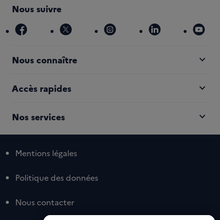
Nous suivre
facebook
x
instagram
linkedin
you
expand_more
Nous connaître
expand_more
Accès rapides
expand_more
Nos services
Mentions légales
Politique des données
Nous contacter