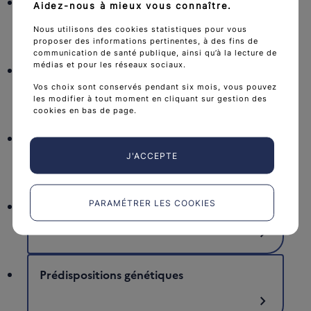
Tabac, alcool et surpoids
Aidez-nous à mieux vous connaître.
chevron_right
Nous utilisons des cookies statistiques pour vous
proposer des informations pertinentes, à des fins de
communication de santé publique, ainsi qu’à la lecture de
médias et pour les réseaux sociaux.
Âge
Vos choix sont conservés pendant six mois, vous pouvez
chevron_right
les modifier à tout moment en cliquant sur gestion des
cookies en bas de page.
Antécédents familiaux
J'ACCEPTE
chevron_right
PARAMÉTRER LES COOKIES
Antécédents personnels
chevron_right
Prédispositions génétiques
chevron_right