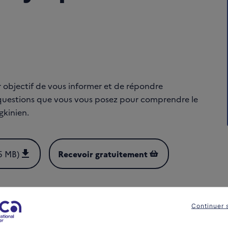
 objectif de vous informer et de répondre
questions que vous vous posez pour comprendre le
kinien.
5 MB)
Recevoir gratuitement
Comprendre le lymphome hodgkinien (2023) (PDF - 5 MB)
Continuer 