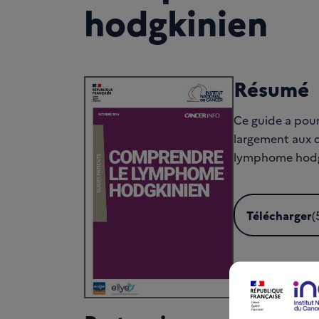
hodgkinien
Résumé
Ce guide a pour
largement aux 
lymphome hodg
Télécharger
(
Télécharger 