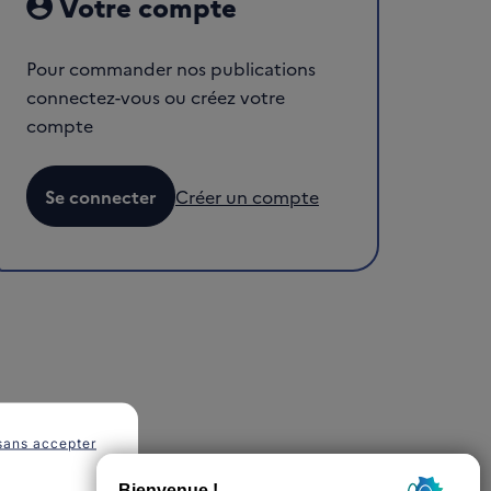
Votre compte
Pour commander nos publications
connectez-vous ou créez votre
compte
Se connecter
Créer un compte
sans accepter