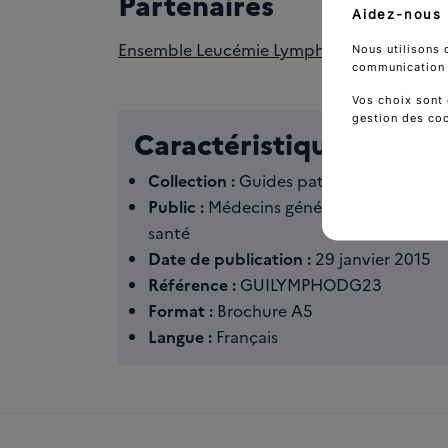
Partenaires
Aidez-nous 
Ensemble Leucémie Lymphomes Espoir (ELL
Nous utilisons 
communication d
Vos choix sont 
gestion des co
Caractéristiques
Collection :
Guides patients
Public :
Médecins généralistes / Personn
santé
Date de publication :
29 janvier 2015
Référence :
GUILYMPHODG23
Format :
Brochure A5
Langue :
Français