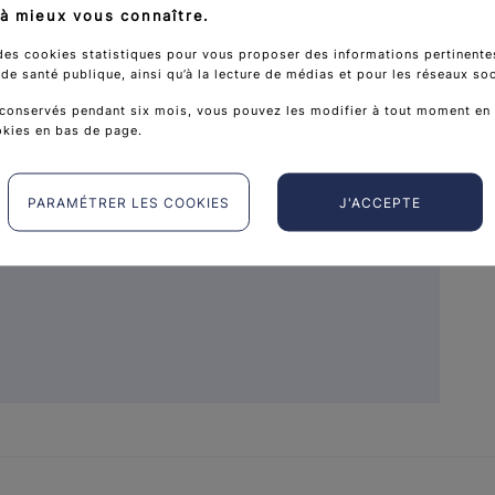
à mieux vous connaître.
yE)
/ Ligue contre le cancer
des cookies statistiques pour vous proposer des informations pertinentes
e santé publique, ainsi qu’à la lecture de médias et pour les réseaux so
conservés pendant six mois, vous pouvez les modifier à tout moment en 
okies en bas de page.
PARAMÉTRER LES COOKIES
J'ACCEPTE
es malades / Proches aidants / Professionnels de