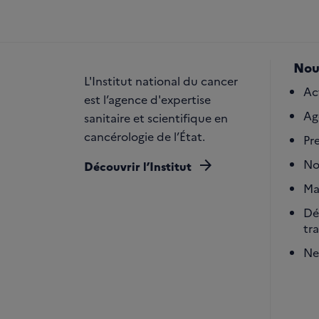
Nou
L'Institut national du cancer
Ac
est l’agence d'expertise
Ag
sanitaire et scientifique en
cancérologie de l’État.
Pr
arrow_forward
No
Découvrir l’Institut
Ma
Dé
tr
Ne