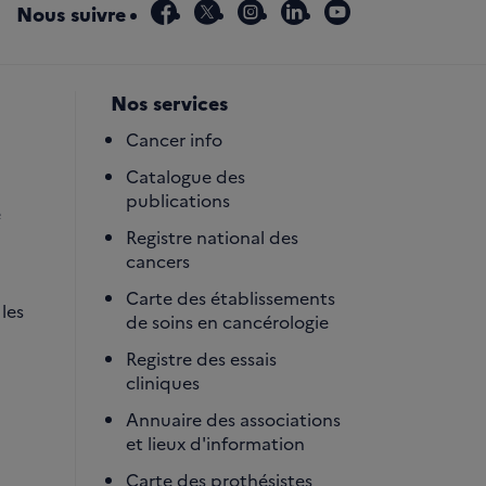
facebook
x
instagram
linkedin
youtube
Nous suivre
Nos services
Cancer info
Catalogue des
publications
é
Registre national des
cancers
Carte des établissements
les
de soins en cancérologie
Registre des essais
cliniques
Annuaire des associations
et lieux d'information
Carte des prothésistes