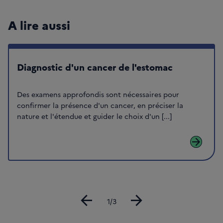
A lire aussi
Diagnostic d'un cancer de l'estomac
Des examens approfondis sont nécessaires pour
confirmer la présence d'un cancer, en préciser la
nature et l'étendue et guider le choix d'un [...]
arrow_forward
arrow_back
arrow_forward
Diapositive
1/3