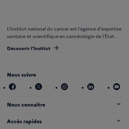
L'Institut national du cancer est l’agence d'expertise
sanitaire et scientifique en cancérologie de l’État.
arrow_forward
Découvrir l’Institut
Nous suivre
facebook
x
instagram
linkedin
you
expand_more
Nous connaître
expand_more
Accès rapides