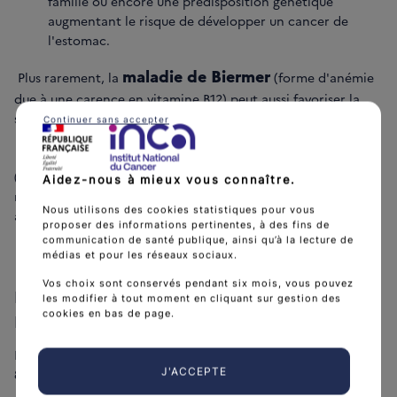
famille ou encore une prédisposition génétique
augmentant le risque de développer un cancer de
l'estomac.
maladie de Biermer
Plus rarement, la
(forme d'anémie
due à une carence en vitamine B12) peut aussi favoriser la
survenue d’un cancer gastrique.
Continuer sans accepter
antécédent de chirurgie gastrique
Un
(gastrectomie partielle) constitue également un facteur de
Aidez-nous à mieux vous connaître.
risque de cancer de l'estomac : il augmente à partir de 10-15
Nous utilisons des cookies statistiques pour vous
ans après l'intervention.
proposer des informations pertinentes, à des fins de
communication de santé publique, ainsi qu’à la lecture de
médias et pour les réseaux sociaux.
Vos choix sont conservés pendant six mois, vous pouvez
Infection chronique à la bactérie Helicobacter
les modifier à tout moment en cliquant sur gestion des
cookies en bas de page.
Pylori
La bactérie
Helicobacter pylori
est responsable d'au moins
J'ACCEPTE
80 % des cancers de l'estomac.