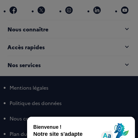
facebook
x
instagram
linkedin
you
expand_more
Nous connaître
expand_more
Accès rapides
expand_more
Nos services
Mentions légales
Politique des données
Nous contacter
Plan du site