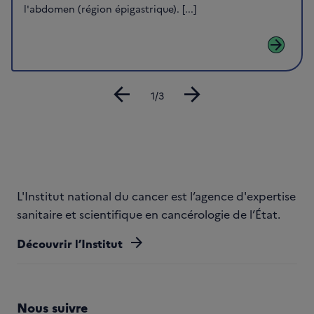
l'abdomen (région épigastrique). [...]
arrow_forward
arrow_back
arrow_forward
Diapositive
1/3
L'Institut national du cancer est l’agence d'expertise
sanitaire et scientifique en cancérologie de l’État.
arrow_forward
Découvrir l’Institut
Nous suivre