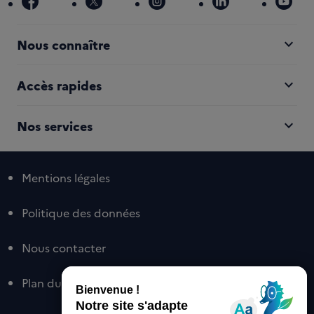
facebook
x
instagram
linkedin
you
expand_more
Nous connaître
expand_more
Accès rapides
expand_more
Nos services
Mentions légales
Politique des données
Nous contacter
Plan du site