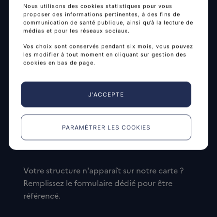
Nous utilisons des cookies statistiques pour vous
proposer des informations pertinentes, à des fins de
communication de santé publique, ainsi qu’à la lecture de
médias et pour les réseaux sociaux.
Vos choix sont conservés pendant six mois, vous pouvez
les modifier à tout moment en cliquant sur gestion des
cookies en bas de page.
J'ACCEPTE
Faites référencer votre
PARAMÉTRER LES COOKIES
structure
Votre structure n'apparaît sur notre carte ?
Remplissez le formulaire dédié pour être
référencé.