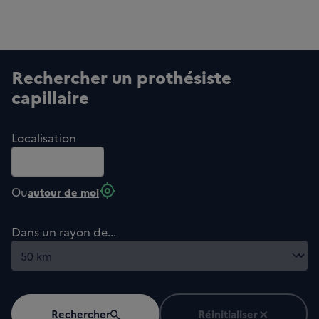
Rechercher un prothésiste
capillaire
Localisation
my_location
Ou
autour de moi
Dans un rayon de...
Rechercher
Réinitialiser