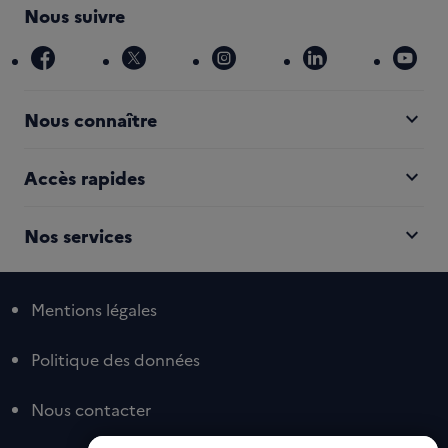
Nous suivre
facebook
x
instagram
linkedin
you
expand_more
Nous connaître
expand_more
Accès rapides
expand_more
Nos services
Mentions légales
Politique des données
Nous contacter