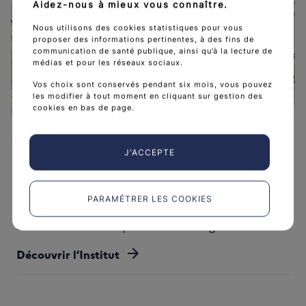
Aidez-nous à mieux vous connaître.
Vivre son Deuil Nord
Nous utilisons des cookies statistiques pour vous
proposer des informations pertinentes, à des fins de
communication de santé publique, ainsi qu’à la lecture de
médias et pour les réseaux sociaux.
Vos choix sont conservés pendant six mois, vous pouvez
les modifier à tout moment en cliquant sur gestion des
cookies en bas de page.
Leaflet
|
©
OpenStreetMap
contributors
J'ACCEPTE
PARAMÉTRER LES COOKIES
L'Institut national du cancer est l’agence d'expertise
sanitaire et scientifique en cancérologie de l’État.
arrow_forward
Découvrir l’Institut