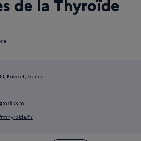
s de la Thyroïde
ïde
0, Bourret, France
@gmail.com
mthyroide.fr/