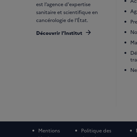
Ac
est l’agence d'expertise
Ag
sanitaire et scientifique en
cancérologie de l’État.
Pr
arrow_forward
No
Découvrir l’Institut
Ma
Dé
tr
Ne
Mentions
Politique des