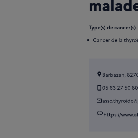
malade
Type(s) de cancer(s)
Cancer de la thyro
Barbazan, 8270
05 63 27 50 80
asso.thyroide
link
https://www.af