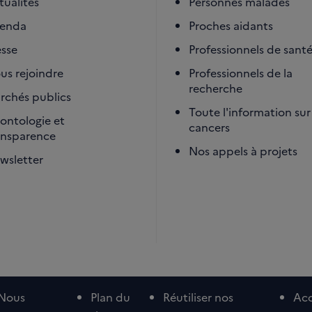
tualités
Personnes malades
enda
Proches aidants
esse
Professionnels de sant
us rejoindre
Professionnels de la
recherche
rchés publics
Toute l'information sur 
ontologie et
cancers
ansparence
Nos appels à projets
wsletter
Nous
Plan du
Réutiliser nos
Acc