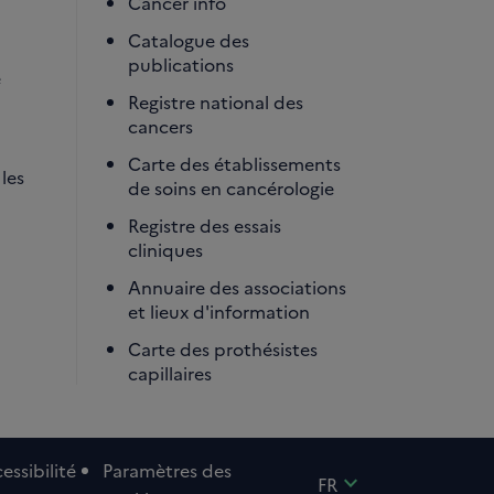
Cancer info
Catalogue des
publications
é
Registre national des
cancers
Carte des établissements
les
de soins en cancérologie
Registre des essais
cliniques
Annuaire des associations
et lieux d'information
Carte des prothésistes
capillaires
essibilité
Paramètres des
expand_more
FR