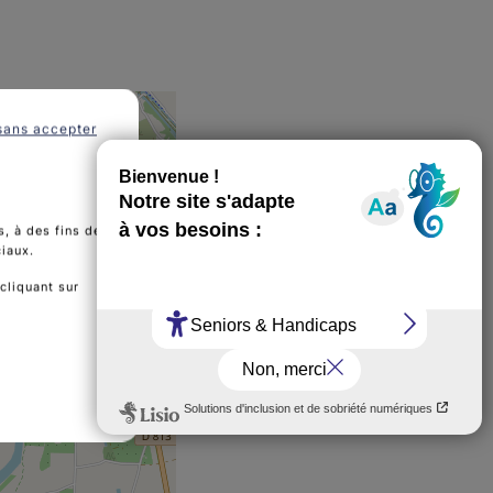
sans accepter
, à des fins de
ciaux.
cliquant sur
e des malades de la Thyroïde