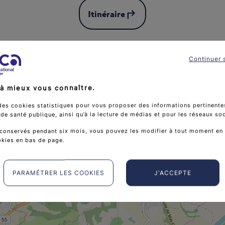
subdirectory_arrow_left
Itinéraire
Continuer 
à mieux vous connaître.
des cookies statistiques pour vous proposer des informations pertinentes
e santé publique, ainsi qu’à la lecture de médias et pour les réseaux so
conservés pendant six mois, vous pouvez les modifier à tout moment en 
okies en bas de page.
PARAMÉTRER LES COOKIES
J'ACCEPTE
Association français