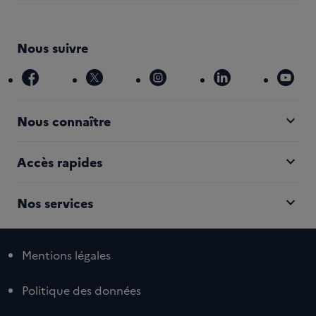
Nous suivre
facebook
x
instagram
linkedin
you
expand_more
Nous connaître
expand_more
Accès rapides
expand_more
Nos services
Mentions légales
Politique des données