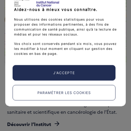
−
Aidez-nous à mieux vous connaître.
Nous utilisons des cookies statistiques pour vous
proposer des informations pertinentes, à des fins de
Association de patien
communication de santé publique, ainsi qu’à la lecture de
médias et pour les réseaux sociaux.
Vos choix sont conservés pendant six mois, vous pouvez
les modifier à tout moment en cliquant sur gestion des
cookies en bas de page.
Leaflet
|
©
OpenStreetMap
contributors
J'ACCEPTE
PARAMÉTRER LES COOKIES
L'Institut national du cancer est l’agence d'expertise
sanitaire et scientifique en cancérologie de l’État.
arrow_forward
Découvrir l’Institut