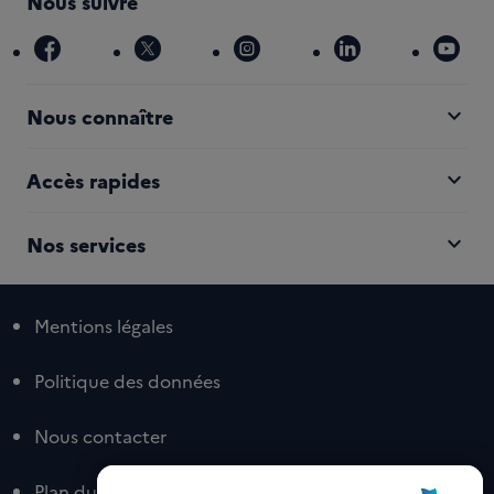
Nous suivre
facebook
x
instagram
linkedin
you
expand_more
Nous connaître
expand_more
Accès rapides
expand_more
Nos services
Mentions légales
Politique des données
Nous contacter
Plan du site