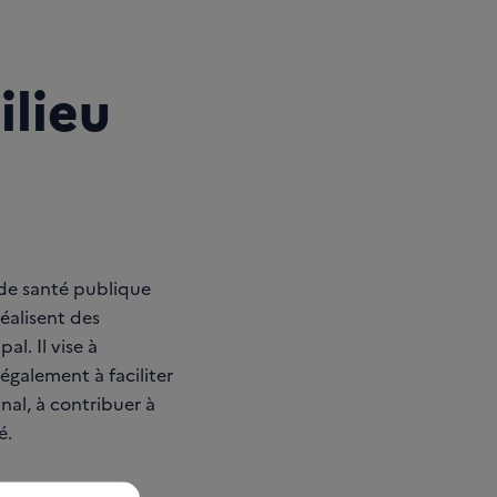
ilieu
 de santé publique
réalisent des
al. Il vise à
également à faciliter
inal, à contribuer à
é.