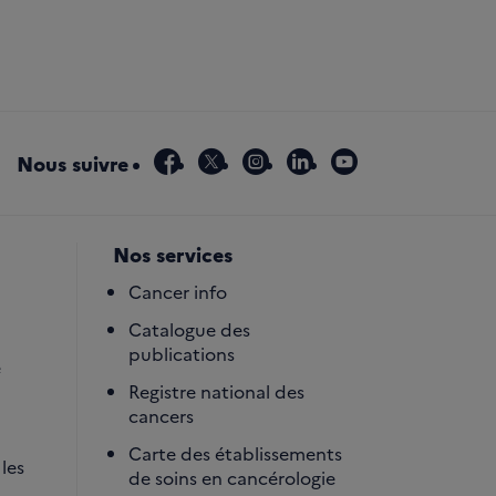
facebook
x
instagram
linkedin
youtube
Nous suivre
Nos services
Cancer info
Catalogue des
publications
é
Registre national des
cancers
Carte des établissements
les
de soins en cancérologie