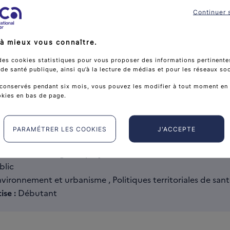
open_in_new
Consulter la ressource
Continuer 
à mieux vous connaître.
des cookies statistiques pour vous proposer des informations pertinentes
e santé publique, ainsi qu’à la lecture de médias et pour les réseaux so
istiques
conservés pendant six mois, vous pouvez les modifier à tout moment en 
okies en bas de page.
t national de santé publique du Québec
Outils
cation :
2022
PARAMÉTRER LES COOKIES
J'ACCEPTE
 / durée de la vidéo :
63 p.
ce :
Méthodologie de projet
blic
vironnement et urbanisme , Politiques territoriales de san
ise :
Débutant