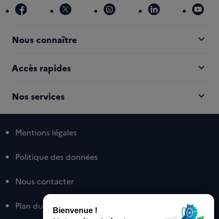
facebook
x
instagram
linkedin
you
expand_more
Nous connaître
expand_more
Accès rapides
expand_more
Nos services
Mentions légales
Politique des données
Nous contacter
Plan du site