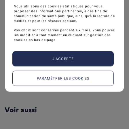
Nous utilisons des cookies statistiques pour vous
proposer des informations pertinentes, à des fins de
communication de santé publique, ainsi qu’à la lecture de
médias et pour les réseaux sociaux.
Caractéristiques
Vos choix sont conservés pendant six mois, vous pouvez
les modifier à tout moment en cliquant sur gestion des
cookies en bas de page.
Collection :
Recommandations et référentiels
Public :
Professionnels de santé
Date de publication :
23 juin 2026
J'ACCEPTE
Référence :
THCBNPCADDIC26
Format :
Brochure A4
Langue :
Français
PARAMÉTRER LES COOKIES
Voir aussi