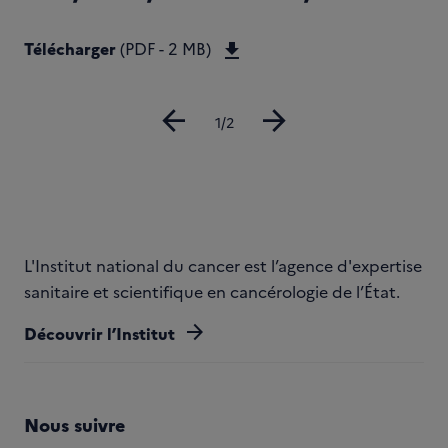
Télécharger SYNTCBNPCA
Télécharger
(PDF - 2 MB)
arrow_back
arrow_forward
Diapositive
1/2
L'Institut national du cancer est l’agence d'expertise
sanitaire et scientifique en cancérologie de l’État.
arrow_forward
Découvrir l’Institut
Nous suivre