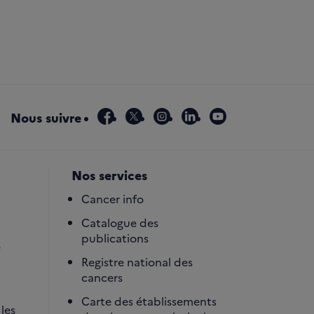
facebook
x
instagram
linkedin
youtube
Nous suivre
Nos services
Cancer info
Catalogue des
publications
é
Registre national des
cancers
Carte des établissements
les