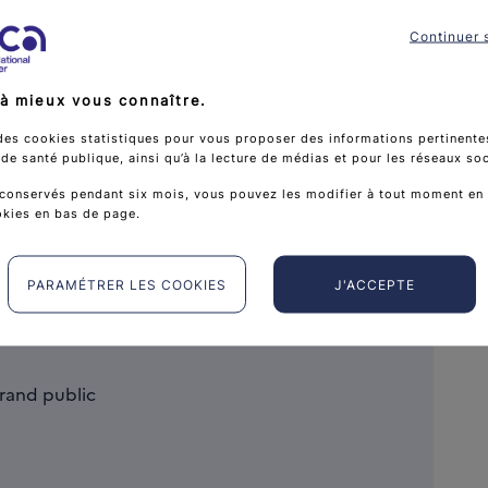
1.
L’édition 2026 propose l’actualisation de
ées.
Continuer 
te brochure en ligne
à mieux vous connaître.
des cookies statistiques pour vous proposer des informations pertinentes
e santé publique, ainsi qu’à la lecture de médias et pour les réseaux so
conservés pendant six mois, vous pouvez les modifier à tout moment en 
10 MB)
Recevoir gratuitement
PREVPRIMAIRE26_Brochure Agir pour sa santé - février 20
okies en bas de page.
PARAMÉTRER LES COOKIES
J'ACCEPTE
rand public