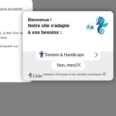
sans accepter
, à des fins de
ciaux.
cliquant sur
26 (PDF - 10 MB)