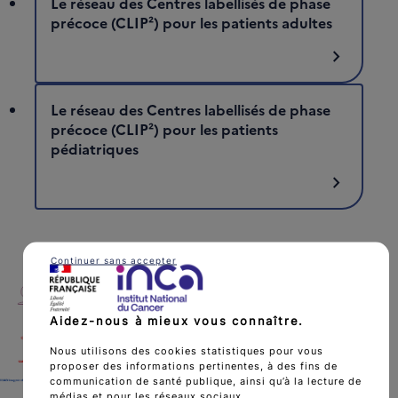
Le réseau des Centres labellisés de phase
précoce (CLIP²) pour les patients adultes
chevron_right
Le réseau des Centres labellisés de phase
précoce (CLIP²) pour les patients
pédiatriques
chevron_right
Continuer sans accepter
Aidez-nous à mieux vous connaître.
Nous utilisons des cookies statistiques pour vous
proposer des informations pertinentes, à des fins de
communication de santé publique, ainsi qu’à la lecture de
médias et pour les réseaux sociaux.