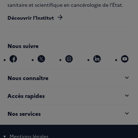
sanitaire et scientifique en cancérologie de l’État.
arrow_forward
Découvrir l’Institut
Nous suivre
facebook
x
instagram
linkedin
you
expand_more
Nous connaître
expand_more
Accès rapides
expand_more
Nos services
Mentions légales