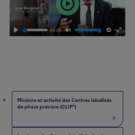
Lire
04:09
Lire
Muet
Paramètres
Passer
en
mode
plein
écran
Missions et activité des Centres labellisés
de phase précoce (CLIP²)
chevron_right