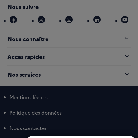
Nous suivre
facebook
x
instagram
linkedin
you
expand_more
Nous connaître
expand_more
Accès rapides
expand_more
Nos services
Mentions légales
Politique des données
Nous contacter