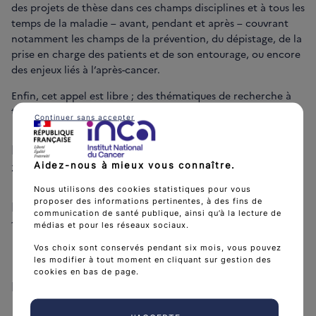
des projets de thèse dans ces champs disciplines et à tous les
temps de la maladie – avant, pendant et après – couvrant
notamment les champs de la prévention, du dépistage, de la
prise en charge des patients et de son entourage, ou encore
des enjeux liés à l’après-cancer.
Enfin, cet appel est libre ; des thématiques de recherche à
titre indicatif sont cependant présentées dans cet appel.
Continuer sans accepter
Date d'ouverture de l'appel à projets :
Aidez-nous à mieux vous connaître.
20 décembre 2023
Nous utilisons des cookies statistiques pour vous
proposer des informations pertinentes, à des fins de
Date limite de soumission :
communication de santé publique, ainsi qu’à la lecture de
14 mars 2024 à 16:00
médias et pour les réseaux sociaux.
Vos choix sont conservés pendant six mois, vous pouvez
les modifier à tout moment en cliquant sur gestion des
cookies en bas de page.
Documents