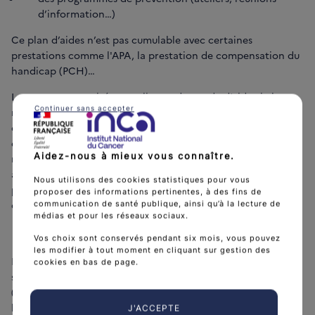
d’information…)
Ce plan d’aides n’est pas cumulable avec certaines
prestations comme l'APA, la prestation de compensation du
handicap (PCH)…
La personne retraitée remplit une demande d’aide via le
Continuer sans accepter
même formulaire de demande d’aide à l’autonomie à
domicile que pour l’APA et l’adresse à sa caisse de retraite. Si
elle est éligible, un professionnel missionné par l’Assurance
Aidez-nous à mieux vous connaître.
retraite vient à son domicile pour évaluer ses besoins et lui
apporter les conseils et solutions adaptés. Il pourra lui
Nous utilisons des cookies statistiques pour vous
préconiser un plan d’accompagnement personnalisé. Plus
proposer des informations pertinentes, à des fins de
d’informations sur le site de l’
Assurance retraite
.
communication de santé publique, ainsi qu’à la lecture de
médias et pour les réseaux sociaux.
Les aides au quotidien
Vos choix sont conservés pendant six mois, vous pouvez
les modifier à tout moment en cliquant sur gestion des
Il s’agit de l’ensemble des moyens mis au service de la per-
cookies en bas de page.
sonne malade pour améliorer sa qualité de vie au quotidien
(portage des repas, système d’alarme, aménagement de
l’habitation, du véhicule, etc.).
J'ACCEPTE