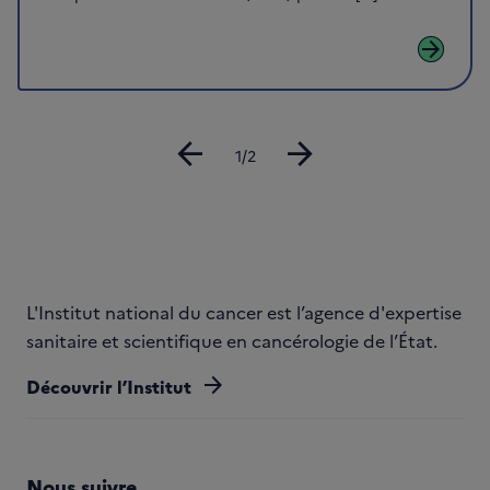
arrow_forward
arrow_back
arrow_forward
Diapositive
1/2
L'Institut national du cancer est l’agence d'expertise
sanitaire et scientifique en cancérologie de l’État.
arrow_forward
Découvrir l’Institut
Nous suivre