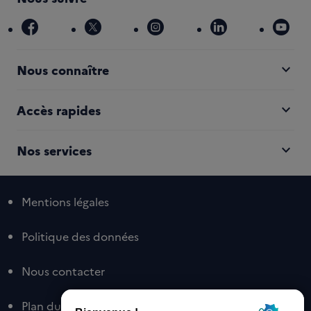
facebook
x
instagram
linkedin
you
expand_more
Nous connaître
expand_more
Accès rapides
expand_more
Nos services
Mentions légales
Politique des données
Nous contacter
Plan du site