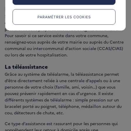
Les portages de repas
Si vous ne pouvez pas sortir de chez vous en raison de votre
PARAMÉTRER LES COOKIES
état de santé, le portage de repas à votre domicile est
possible. Ils sont préparés selon votre régime alimentaire.
Pour savoir si ce service existe dans votre commune,
renseignez-vous auprès de votre mairie ou auprès du Centre
communal ou intercommunal d’action sociale (CCAS/CIAS)
ou lors de votre hospitalisation.
La téléassistance
Grâce au système de téléalarme, la téléassistance permet
d’être directement reliée à une centrale d’appels ou à une
personne de votre choix (famille, ami, voisin…) que vous
pouvez prévenir rapidement en cas d’urgence. Il existe
différents systèmes de téléalarme : simple pression sur un
bracelet porté au poignet, téléphone, médaillon autour du
cou, détecteurs de chute, etc.
Ce type d’assistance est rassurant pour les personnes qui
appréhendent leur retour à domicile après une