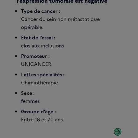
l’expression tumorale est négative
Type de cancer :
Cancer du sein non métastatique
opérable.
État de l’essai :
clos aux inclusions
Promoteur :
UNICANCER
La/Les spécialités :
Chimiothérapie
Sexe :
femmes
Groupe d’âge :
Entre 18 et 70 ans
arrow_forward