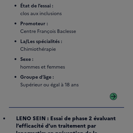
État de l’essai :
clos aux inclusions
Promoteur :
Centre François Baclesse
La/Les spécialités :
Chimiothérapie
Sexe :
hommes et femmes
Groupe d’âge :
Supérieur ou égal à 18 ans
arrow_forward
LENO SEIN : Essai de phase 2 évaluant
l’efficacité d’un traitement par
lenograstim en prévention de la