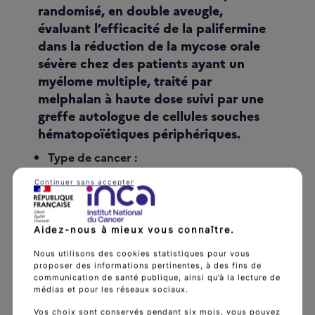
randomisé, en double aveugle,
évaluant l’efficacité de la palifermine
dans la réduction de la mycose orale
sévère chez des patients ayant un
myélome multiple, traité par
melphalan à haute dose suivi par une
greffe autologue de cellules souches
hématopoïétiques périphériques.
Type de cancer :
Myélome multiple.
Continuer sans accepter
État de l’essai :
clos aux inclusions
Aidez-nous à mieux vous connaître.
Promoteur :
Nous utilisons des cookies statistiques pour vous
Biovitrum
proposer des informations pertinentes, à des fins de
communication de santé publique, ainsi qu’à la lecture de
La/Les spécialités :
médias et pour les réseaux sociaux.
Chimiothérapie
Vos choix sont conservés pendant six mois, vous pouvez