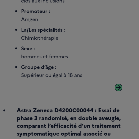
clos aux inclusions
Promoteur :
Amgen
La/Les spécialités :
Chimiothérapie
Sexe :
hommes et femmes
Groupe d’âge :
Supérieur ou égal à 18 ans
arrow_forward
Astra Zeneca D4200C00044 : Essai de
phase 3 randomisé, en double aveugle,
comparant l’efficacité d’un traitement
symptomatique optimal associé ou