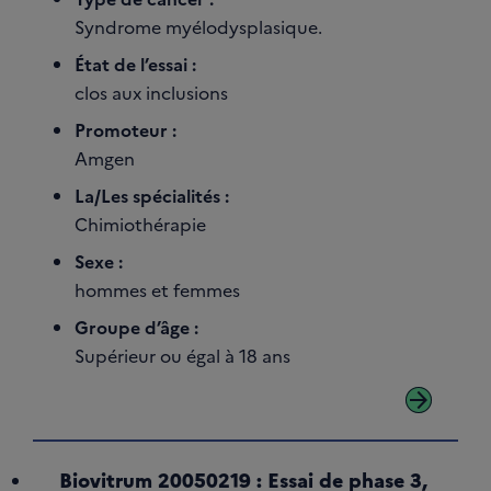
Syndrome myélodysplasique.
État de l’essai :
clos aux inclusions
Promoteur :
Amgen
La/Les spécialités :
Chimiothérapie
Sexe :
hommes et femmes
Groupe d’âge :
Supérieur ou égal à 18 ans
arrow_forward
Biovitrum 20050219 : Essai de phase 3,