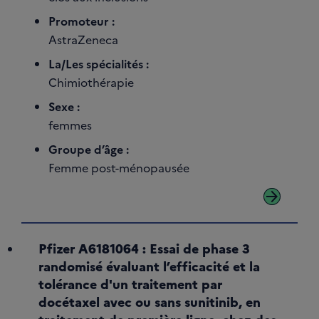
Promoteur :
AstraZeneca
La/Les spécialités :
Chimiothérapie
Sexe :
femmes
Groupe d’âge :
Femme post-ménopausée
arrow_forward
Pfizer A6181064 : Essai de phase 3
randomisé évaluant l’efficacité et la
tolérance d'un traitement par
docétaxel avec ou sans sunitinib, en