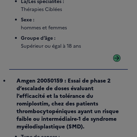
La/Les spécialités :
Thérapies Ciblées
Sexe :
hommes et femmes
Groupe d’âge :
Supérieur ou égal à 18 ans
arrow_forward
Amgen 20050159 : Essai de phase 2
d’escalade de doses évaluant
l’efficacité et la tolérance du
romiplostim, chez des patients
thrombocytopéniques ayant un risque
faible ou intermédiaire-1 de syndrome
myélodisplastique (SMD).
Type de cancer :