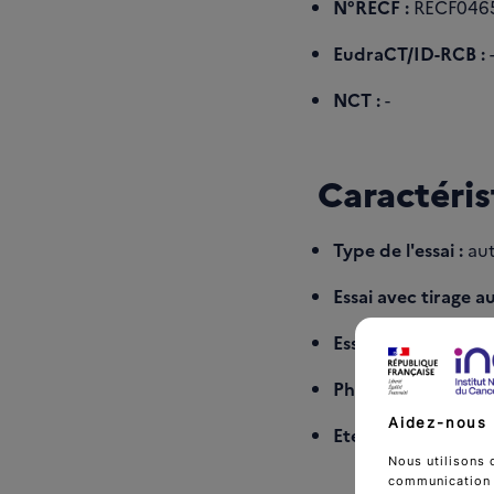
N°RECF :
RECF046
EudraCT/ID-RCB :
NCT :
-
Caractéris
Type de l'essai :
aut
Essai avec tirage au
Essai avec placebo 
Phase :
sans
Aidez-nous 
Etendue d'investiga
Nous utilisons 
communication d