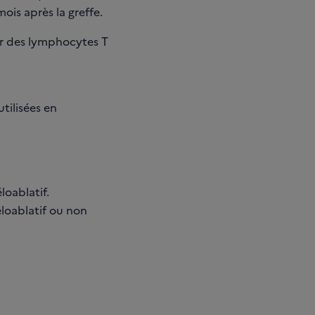
ois après la greffe.
sur des lymphocytes T
utilisées en
oablatif.
loablatif ou non