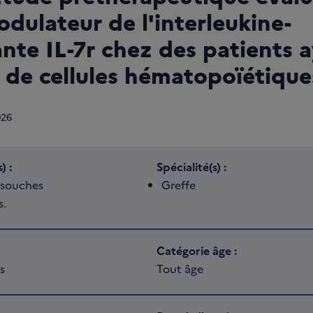
ulateur de l'interleukine-
nte IL-7r chez des patients 
 de cellules hématopoïétique
026
) :
Spécialité(s) :
s souches
Greffe
s.
Catégorie âge :
s
Tout âge