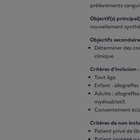
prélèvements sanguins
Objectif(s) principal(
nouvellement synthét
Objectifs secondaires
Déterminer des cond
clinique.
Critères d’inclusion :
Tout âge.
Enfant : allogreff
Adulte : allogreff
myéloablatif.
Consentement éclai
Critères de non inclu
Patient privé de lib
Patient protégé par 