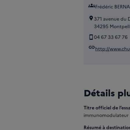
groups
Frédéric BERN
371 avenue du 
34295 Montpelli
04 67 33 67 76
link
http://www.chu-
Détails pl
Titre officiel de l’essa
immunomodulateur ap
Résumé à destination