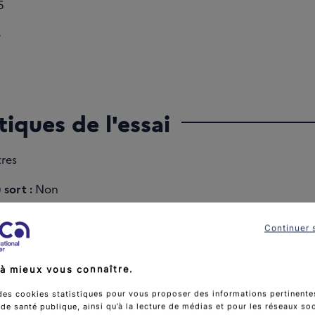
5
-
tiques de l'essai
res
 sort :
Non
:
Non
Continuer 
à mieux vous connaître.
tion :
monocentrique - France
des cookies statistiques pour vous proposer des informations pertinentes
e santé publique, ainsi qu’à la lecture de médias et pour les réseaux so