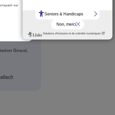
cliquant sur
aston Giraud,
lier.fr