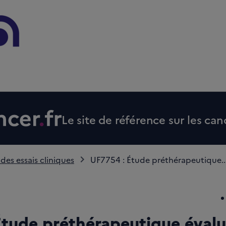
Le site de référence sur les can
 des essais cliniques
UF7754 : Étude préthérapeutique..
tude préthérapeutique évalua