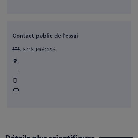
Contact public de l'essai
groups
- NON PRéCISé
,
,
link
Détails plus scientifiques