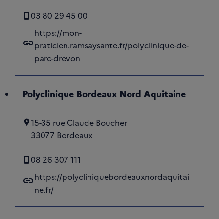
03 80 29 45 00
https://mon-
link
praticien.ramsaysante.fr/polyclinique-de-
parc-drevon
Polyclinique Bordeaux Nord Aquitaine
15-35 rue Claude Boucher
33077 Bordeaux
08 26 307 111
https://polycliniquebordeauxnordaquitai
link
ne.fr/