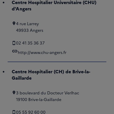
Centre Hospitalier Universitaire (CHU)
d'Angers
4 rue Larrey
49933 Angers
02 41 35 36 37
link
http://www.chu-angers.fr
Centre Hospitalier (CH) de Brive-la-
Gaillarde
3 boulevard du Docteur Verlhac
19100 Brive-la-Gaillarde
05 55 92 60 00