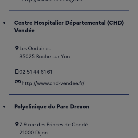
Centre Hospitalier Départemental (CHD)
Vendée
Les Oudairies
85025 Roche-sur-Yon
02 51 44 61 61
link
http://www.chd-vendee.fr/
Polyclinique du Parc Drevon
7-9 rue des Princes de Condé
21000 Dijon