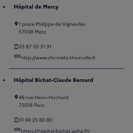
Hôpital de Mercy
1 place Philippe de Vigneulles
57038 Metz
03 87 55 31 31
link
http://www.chr-metz-thionville.fr
Hôpital Bichat-Claude Bernard
46 rue Henri-Huchard
75018 Paris
01 40 25 80 80
link
https://hopital-bichat.aphp.fr/