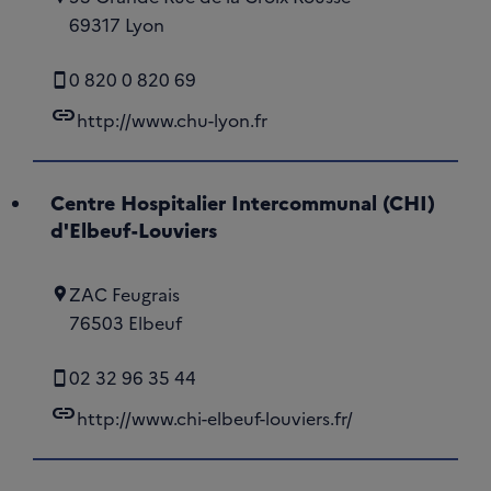
69317 Lyon
0 820 0 820 69
link
http://www.chu-lyon.fr
Centre Hospitalier Intercommunal (CHI)
d'Elbeuf-Louviers
ZAC Feugrais
76503 Elbeuf
02 32 96 35 44
link
http://www.chi-elbeuf-louviers.fr/