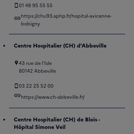
01 48 95 55 55
https://chu93.aphp.fr/hopital-avicenne-
link
bobigny
Centre Hospitalier (CH) d'Abbeville
43 rue de l'Isle
80142 Abbeville
03 22 25 52 00
link
https://www.ch-abbeville.fr/
Centre Hospitalier (CH) de Blois -
Hôpital Simone Veil