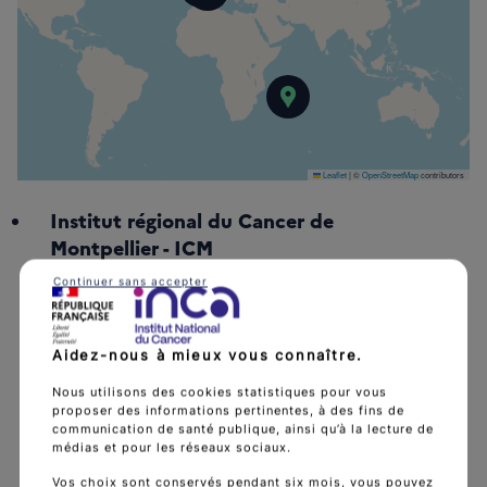
Centre Hospitalier Dépa
Hôpital de la Milétrie
Hôpital Dupuytren
Centre Hospitalier Lyon
Centre Léon Bérard
Hôpital de la Croix Rou
Clinique Médico-chirurg
Polyclinique Bordeaux No
Centre Hospitalier (CH) d
Institut régional du Can
Clinique Sainte Cl
Leaflet
|
©
OpenStreetMap
contributors
Institut régional du Cancer de
Montpellier - ICM
Continuer sans accepter
Parc Euromédecine
34298 Montpellier
Aidez-nous à mieux vous connaître.
04 67 61 31 00
Nous utilisons des cookies statistiques pour vous
proposer des informations pertinentes, à des fins de
link
communication de santé publique, ainsi qu’à la lecture de
https://www.icm.unicancer.fr/fr
médias et pour les réseaux sociaux.
Vos choix sont conservés pendant six mois, vous pouvez