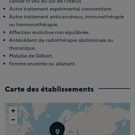
cancer in situ du col de l'utérus
Autre traitement expérimental concomitant.
Autre traitement anticancéreux, immunothérapie
ou hormonothérapie.
Affection évolutive non équilibrée.
Antécédent de radiothérapie abdominale ou
thoracique.
Maladie de Gilbert.
Femme enceinte ou allaitant.
Carte des établissements
+
−
Centre Hospitalier (CH) 
Centre Hospitalier Inter
Hôpital Robert Debré - 
Institut Jean Godinot
Hôpital Avicenne
Hôpital Bichat-Claude B
Institut Curie - site de Pa
Centre de Radiothérapi
Hôpital Saint Faron
Hôpital de Mercy
Hôpital Louis Pasteur - 
Institut de Cancérologie
Centre Hospitalier (CH) 
Hôpital de La Source
Centre Hospitalier Unive
Hôpital Bretonneau
Centre Hospitalier (CH) d
Polyclinique du Parc Dr