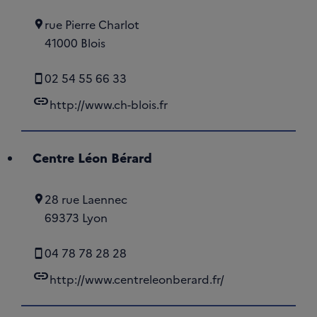
rue Pierre Charlot
41000 Blois
02 54 55 66 33
link
http://www.ch-blois.fr
Centre Léon Bérard
28 rue Laennec
69373 Lyon
04 78 78 28 28
link
http://www.centreleonberard.fr/