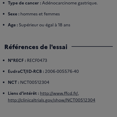
Type de cancer :
Adénocarcinome gastrique.
Sexe :
hommes et femmes
Age :
Supérieur ou égal à 18 ans
Références de l'essai
N°RECF :
RECF0473
EudraCT/ID-RCB :
2006-005576-40
NCT :
NCT00512304
Liens d'intérêt :
http://www.ffcd.fr/
,
http://clinicaltrials.gov/show/NCT00512304