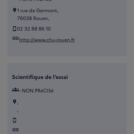
1 rue de Germont,
76038 Rouen,
02 32 88 86 10
link
http://www.chu-rouen.fr
Scientifique de l'essai
groups
- NON PRéCISé
,
,
link