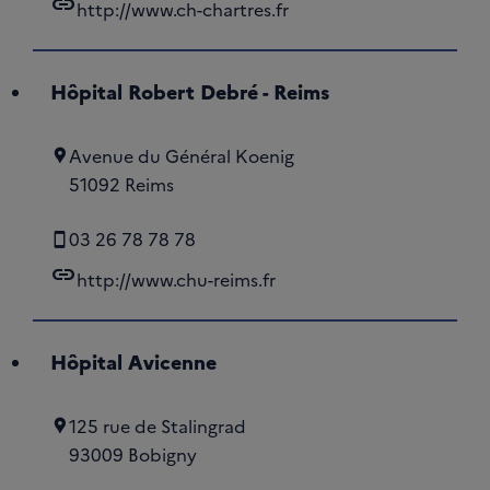
link
http://www.ch-chartres.fr
Hôpital Robert Debré - Reims
Avenue du Général Koenig
51092 Reims
03 26 78 78 78
link
http://www.chu-reims.fr
Hôpital Avicenne
125 rue de Stalingrad
93009 Bobigny