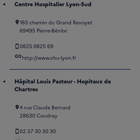
Centre Hospitalier Lyon-Sud
165 chemin du Grand Revoyet
69495 Pierre-Bénite
0825 0825 69
link
http://www.chu-lyon.fr
Hôpital Louis Pasteur - Hopitaux de
Chartres
4 rue Claude Bernard
28630 Coudray
02 37 30 30 30