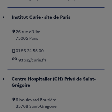
Institut Curie - site de Paris
26 rue d'Ulm
75005 Paris
01 56 24 55 00
link
https://curie.fr/
Centre Hospitalier (CH) Privé de Saint-
Grégoire
6 boulevard Boutière
35768 Saint-Grégoire