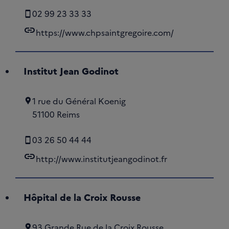
02 99 23 33 33
link
https://www.chpsaintgregoire.com/
Institut Jean Godinot
1 rue du Général Koenig
51100 Reims
03 26 50 44 44
link
http://www.institutjeangodinot.fr
Hôpital de la Croix Rousse
93 Grande Rue de la Croix Rousse