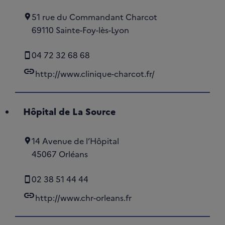
51 rue du Commandant Charcot
69110 Sainte-Foy-lès-Lyon
04 72 32 68 68
link
http://www.clinique-charcot.fr/
Hôpital de La Source
14 Avenue de l’Hôpital
45067 Orléans
02 38 51 44 44
link
http://www.chr-orleans.fr