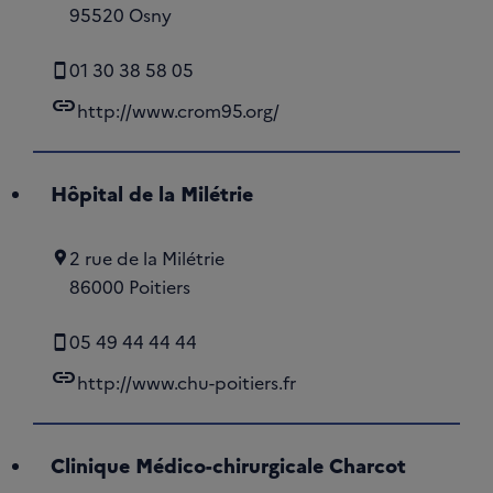
95520 Osny
01 30 38 58 05
link
http://www.crom95.org/
Hôpital de la Milétrie
2 rue de la Milétrie
86000 Poitiers
05 49 44 44 44
link
http://www.chu-poitiers.fr
Clinique Médico-chirurgicale Charcot