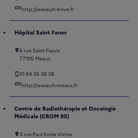
link
http://www.ch-brive.fr
Hôpital Saint Faron
6 rue Saint Fiacre
77100 Meaux
01 64 35 38 38
link
http://www.ch-meaux.fr
Centre de Radiothérapie et Oncologie
Médicale (CROM 95)
3 rue Paul Emile Victor