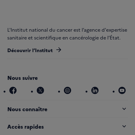
L'Institut national du cancer est l’agence d'expertise
sanitaire et scientifique en cancérologie de l’État.
arrow_forward
Découvrir l’Institut
Nous suivre
facebook
x
instagram
linkedin
you
expand_more
Nous connaître
expand_more
Accès rapides