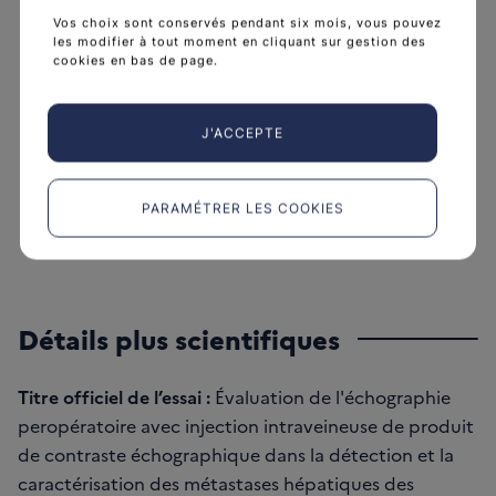
groups
Benoit GALLIX
Vos choix sont conservés pendant six mois, vous pouvez
les modifier à tout moment en cliquant sur gestion des
80 avenue Augustin Fliche,
cookies en bas de page.
34000 Montpellier,
04 67 33 73 23
J'ACCEPTE
link
http://www.chu-montpellier.fr
PARAMÉTRER LES COOKIES
Détails plus scientifiques
Titre officiel de l’essai :
Évaluation de l'échographie
peropératoire avec injection intraveineuse de produit
de contraste échographique dans la détection et la
caractérisation des métastases hépatiques des