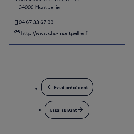
34000 Montpellier
04 67 33 67 33
link
http://www.chu-montpellier.fr
arrow_back
Essai précédent
arrow_forward
Essai suivant