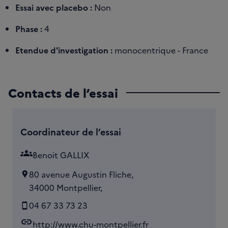
Essai avec placebo :
Non
Phase :
4
Etendue d'investigation :
monocentrique - France
Contacts de l’essai
Coordinateur de l’essai
groups
Benoit GALLIX
80 avenue Augustin Fliche,
34000 Montpellier,
04 67 33 73 23
link
http://www.chu-montpellier.fr