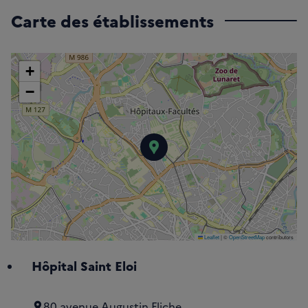
Carte des établissements
+
−
Hôpital Saint Eloi
Leaflet
|
©
OpenStreetMap
contributors
Hôpital Saint Eloi
80 avenue Augustin Fliche