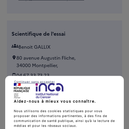
Scientifique de l'essai
groups
Benoit GALLIX
80 avenue Augustin Fliche,
34000 Montpellier,
04 67 33 73 23
Continuer sans accepter
link
http://www.chu-montpellier.fr
Aidez-nous à mieux vous connaître.
Nous utilisons des cookies statistiques pour vous
proposer des informations pertinentes, à des fins de
Contact public de l'essai
communication de santé publique, ainsi qu’à la lecture de
médias et pour les réseaux sociaux.