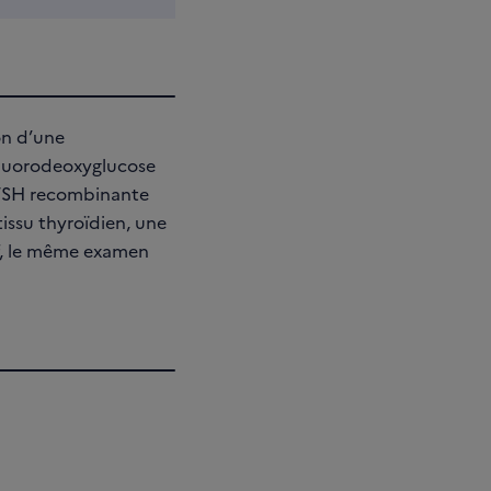
on d’une
fluorodeoxyglucose
e TSH recombinante
issu thyroïdien, une
if, le même examen