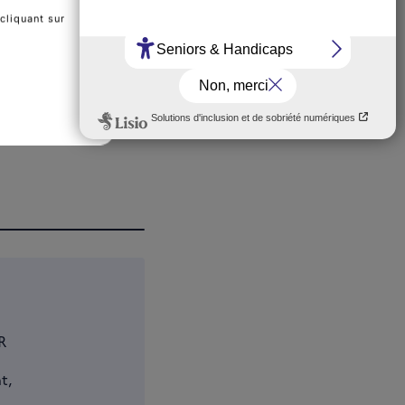
cliquant sur
R
t,