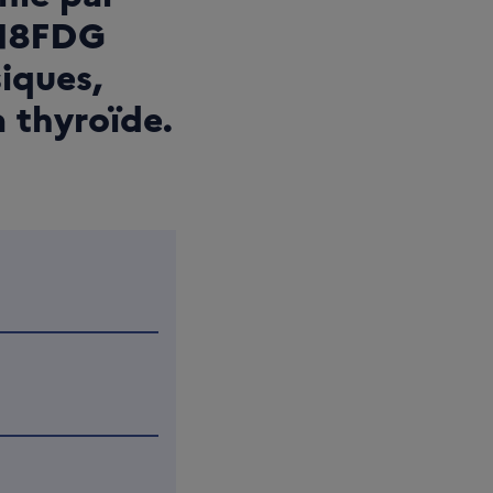
e 18FDG
siques,
a thyroïde.