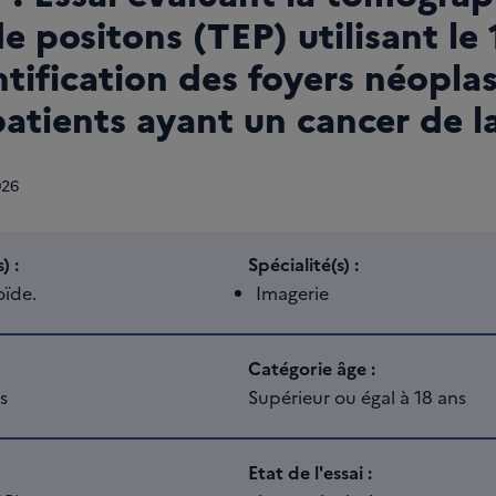
e positons (TEP) utilisant l
ntification des foyers néopla
atients ayant un cancer de l
026
) :
Spécialité(s) :
oïde.
Imagerie
Catégorie âge :
s
Supérieur ou égal à 18 ans
Etat de l'essai :