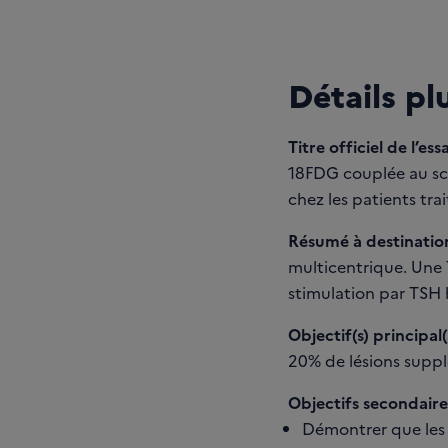
Détails pl
Titre officiel de l’essa
18FDG couplée au sca
chez les patients tra
Résumé à destination
multicentrique. Une T
stimulation par TSH
Objectif(s) principal(
20% de lésions suppl
Objectifs secondaires
Démontrer que les 