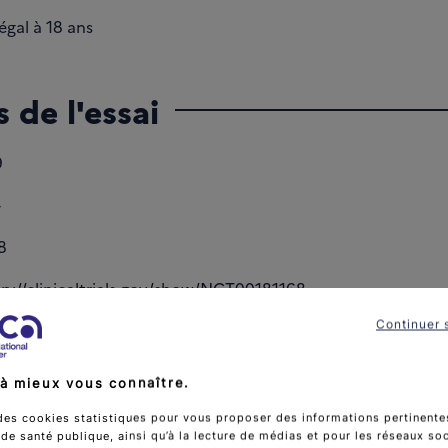
égal à 18 ans
 de l'essai
9
-
8
tp://clinicaltrials.gov/show/NCT00181168
,
oup.com/jcem/article/94/4/1310/2596492
Continuer 
à mieux vous connaître.
tiques de l'essai
des cookies statistiques pour vous proposer des informations pertinentes
e santé publique, ainsi qu’à la lecture de médias et pour les réseaux so