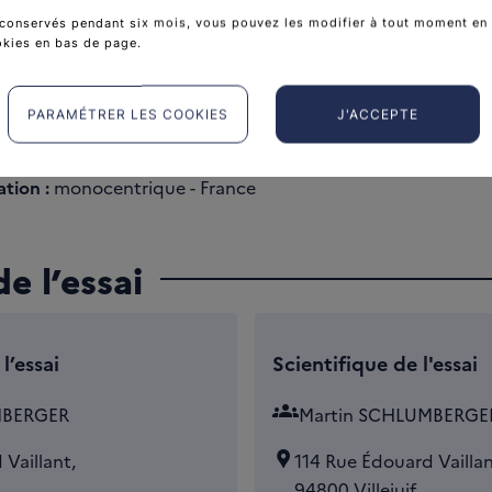
gnostique
conservés pendant six mois, vous pouvez les modifier à tout moment en 
okies en bas de page.
 sort :
Non
:
Non
PARAMÉTRER LES COOKIES
J'ACCEPTE
tion :
monocentrique - France
e l’essai
l’essai
Scientifique de l'essai
groups
MBERGER
Martin SCHLUMBERGE
Vaillant,
114 Rue Édouard Vaillan
94800 Villejuif,