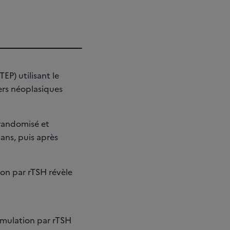
EP) utilisant le
ers néoplasiques
 randomisé et
sans, puis après
on par rTSH révèle
imulation par rTSH