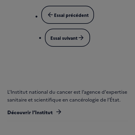
arrow_back
Essai précédent
arrow_forward
Essai suivant
L'Institut national du cancer est l’agence d'expertise
sanitaire et scientifique en cancérologie de l’État.
arrow_forward
Découvrir l’Institut