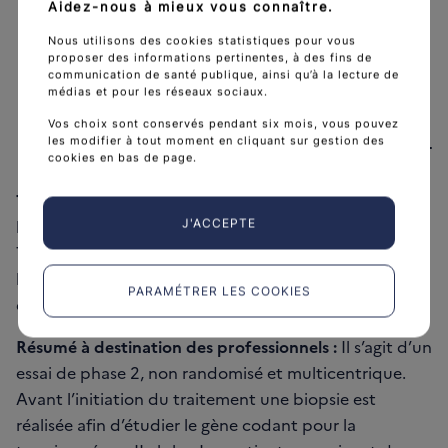
Aidez-nous à mieux vous connaître.
Nous utilisons des cookies statistiques pour vous
proposer des informations pertinentes, à des fins de
communication de santé publique, ainsi qu’à la lecture de
médias et pour les réseaux sociaux.
Vos choix sont conservés pendant six mois, vous pouvez
Détails plus scientifiques
les modifier à tout moment en cliquant sur gestion des
cookies en bas de page.
Titre officiel de l’essai :
Evaluation prospective de
l'amplification et de la sur-expression du gène de la
J'ACCEPTE
Topoisomérase II alpha comme marqueur prédisant
l'efficacité de la chimiothérapie première par
PARAMÉTRER LES COOKIES
épirubicine dans les cancers du sein localisés.
Résumé à destination des professionnels :
Il s’agit d’un
essai de phase 2, non randomisé et multicentrique.
Avant l’initiation du traitement une biopsie est
réalisée afin d’étudier le gène codant pour la