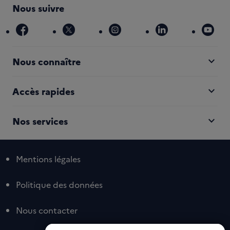
Nous suivre
facebook
x
instagram
linkedin
you
expand_more
Nous connaître
expand_more
Accès rapides
expand_more
Nos services
Mentions légales
Politique des données
Nous contacter