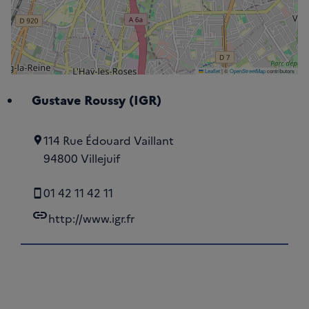
Leaflet
|
©
OpenStreetMap
contributors
Gustave Roussy (IGR)
114 Rue Édouard Vaillant
94800 Villejuif
01 42 11 42 11
link
http://www.igr.fr