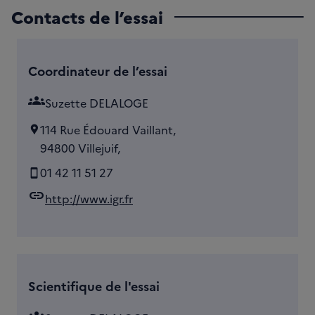
Contacts de l’essai
Coordinateur de l’essai
groups
Suzette DELALOGE
114 Rue Édouard Vaillant,
94800 Villejuif,
01 42 11 51 27
link
http://www.igr.fr
Scientifique de l'essai