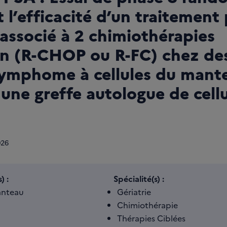
l’efficacité d’un traitement 
associé à 2 chimiothérapies
on (R-CHOP ou R-FC) chez des
lymphome à cellules du mant
à une greffe autologue de cell
026
) :
Spécialité(s) :
nteau
Gériatrie
Chimiothérapie
Thérapies Ciblées