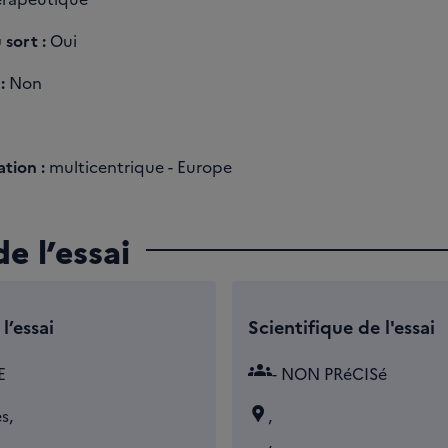
 sort :
Oui
:
Non
tion :
multicentrique - Europe
e l’essai
l’essai
Scientifique de l'essai
groups
E
- NON PRéCISé
s,
,
,