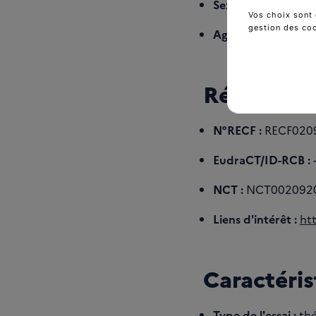
Sexe :
hommes et 
Vos choix sont 
gestion des co
Age :
Supérieur ou 
Références
N°RECF :
RECF020
EudraCT/ID-RCB :
NCT :
NCT002092
Liens d'intérêt :
ht
Caractéris
Type de l'essai :
thé