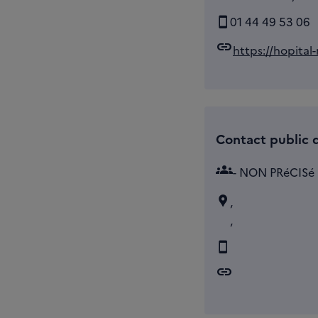
01 44 49 53 06
link
https://hopital-
Contact public d
groups
- NON PRéCISé
,
,
link