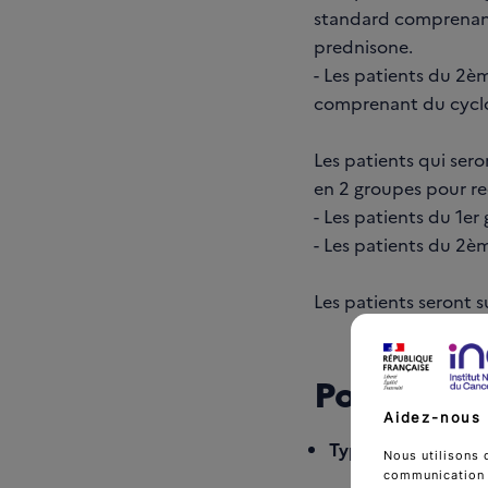
standard comprenant 
prednisone.
- Les patients du 2è
comprenant du cyclo
Les patients qui sero
en 2 groupes pour re
- Les patients du 1er
- Les patients du 2è
Les patients seront s
Population
Aidez-nous 
Type de cancer :
L
Nous utilisons 
communication d