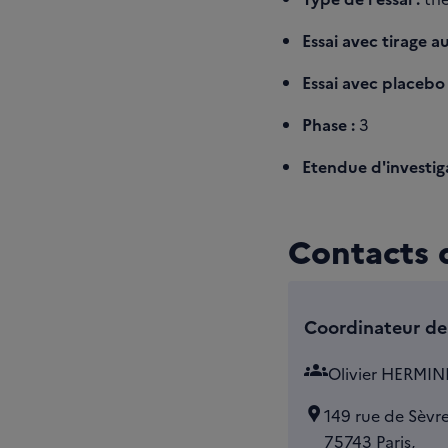
Essai avec tirage au
Essai avec placebo 
Phase :
3
Etendue d'investiga
Contacts d
Coordinateur de 
groups
Olivier HERMIN
149 rue de Sèvre
75743 Paris,