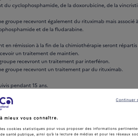
du cyclophosphamide, de la doxorubicine, de la vincristi
me groupe recevront également du rituximab mais associé 
phosphamide et de la fludarabine.
nt en rémission à la fin de la chimiothérapie seront répartis
cevoir un traitement de maintien.
 groupe recevront un traitement par interféron.
me groupe recevront un traitement par du rituximab.
uivis pendant 15 ans.
Continuer 
 cible
à mieux vous connaître.
ymphome du manteau
des cookies statistiques pour vous proposer des informations pertinentes
e santé publique, ainsi qu’à la lecture de médias et pour les réseaux so