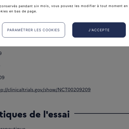
femmes
conservés pendant six mois, vous pouvez les modifier à tout moment en 
okies en bas de page.
égal à 65 ans
PARAMÉTRER LES COOKIES
J'ACCEPTE
 de l'essai
9
-
09
tp://clinicaltrials.gov/show/NCT00209209
tiques de l'essai
rapeutique