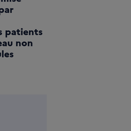
par
 patients
eau non
ules