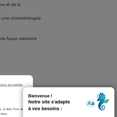
ne et de la
à une chimiothérapie
 de façon aléatoire
sans accepter
, à des fins de
ciaux.