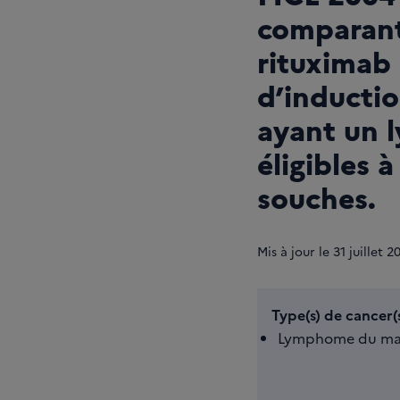
comparant 
rituximab 
d’inducti
ayant un 
éligibles 
souches.
Mis à jour le
31
juillet 2
Type(s) de cancer(s
Lymphome du ma