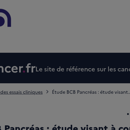
Le site de référence sur les can
 des essais cliniques
Étude BCB Pancréas : étude visant..
Pancréas : étude visant à co