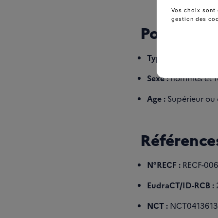
Vos choix sont 
gestion des co
Population
Type de cancer :
Ad
Sexe :
hommes et 
Age :
Supérieur ou é
Références
N°RECF :
RECF-006
EudraCT/ID-RCB :
NCT :
NCT0413613