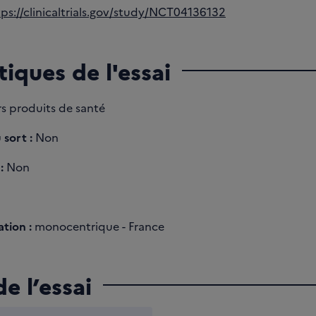
tps://clinicaltrials.gov/study/NCT04136132
tiques de l'essai
s produits de santé
 sort :
Non
:
Non
tion :
monocentrique - France
e l’essai