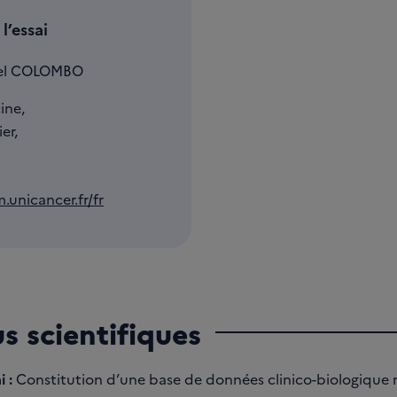
l’essai
uel COLOMBO
ine,
er,
.unicancer.fr/fr
us scientifiques
i :
Constitution d’une base de données clinico-biologiqu