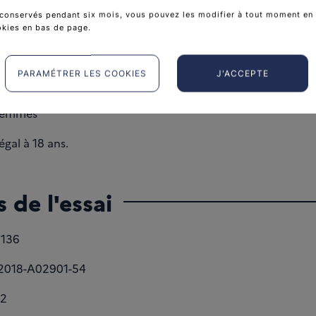
conservés pendant six mois, vous pouvez les modifier à tout moment en 
okies en bas de page.
 cible
PARAMÉTRER LES COOKIES
J'ACCEPTE
énocarcinome pancréatique
femmes
gal à 18 ans.
 de l'essai
136
2018-A02901-54
2