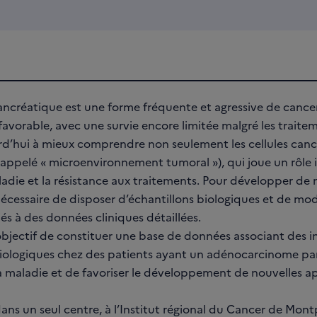
ncréatique est une forme fréquente et agressive de cance
favorable, avec une survie encore limitée malgré les traitem
rd’hui à mieux comprendre non seulement les cellules canc
appelé « microenvironnement tumoral »), qui joue un rôle 
ladie et la résistance aux traitements. Pour développer de 
t nécessaire de disposer d’échantillons biologiques et de m
iés à des données cliniques détaillées.
bjectif de constituer une base de données associant des i
biologiques chez des patients ayant un adénocarcinome pa
 maladie et de favoriser le développement de nouvelles a
ns un seul centre, à l’Institut régional du Cancer de Montpe