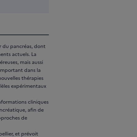
r du pancréas, dont
ents actuels. La
éreuses, mais aussi
important dans la
nouvelles thérapies
odèles expérimentaux
nformations cliniques
ncréatique, afin de
pproches de
llier, et prévoit