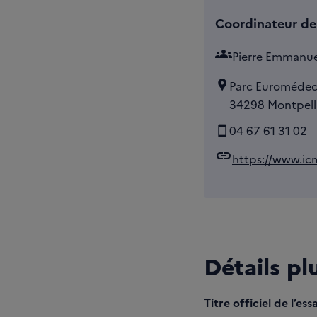
Coordinateur de 
groups
Pierre Emman
Parc Euromédec
34298 Montpelli
04 67 61 31 02
link
https://www.icm
Détails pl
Titre officiel de l’essa