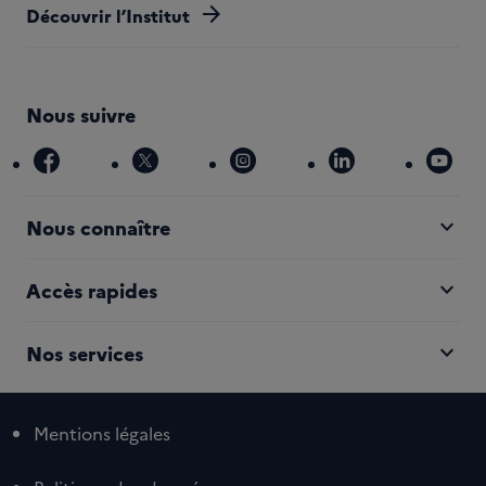
arrow_forward
Découvrir l’Institut
Nous suivre
facebook
x
instagram
linkedin
you
expand_more
Nous connaître
expand_more
Accès rapides
expand_more
Nos services
Mentions légales