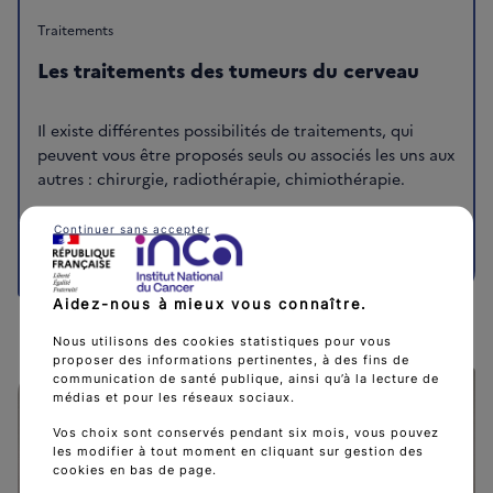
Traitements
Les traitements des tumeurs du cerveau
Il existe différentes possibilités de traitements, qui
peuvent vous être proposés seuls ou associés les uns aux
autres : chirurgie, radiothérapie, chimiothérapie.
Continuer sans accepter
Les traitements des tumeurs du cerveau
arrow_forward
Aidez-nous à mieux vous connaître.
Nous utilisons des cookies statistiques pour vous
proposer des informations pertinentes, à des fins de
communication de santé publique, ainsi qu’à la lecture de
médias et pour les réseaux sociaux.
Vos choix sont conservés pendant six mois, vous pouvez
les modifier à tout moment en cliquant sur gestion des
cookies en bas de page.