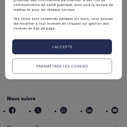
communication de santé publique, ainsi qu’à la lecture de
médias et pour les réseaux sociaux.
Vos choix sont conservés pendant six mois, vous pouvez
les modifier à tout moment en cliquant sur gestion des
cookies en bas de page.
J'ACCEPTE
L'Institut national du cancer est l’agence d'expertise
sanitaire et scientifique en cancérologie de l’État.
PARAMÉTRER LES COOKIES
arrow_forward
Découvrir l’Institut
Nous suivre
facebook
x
instagram
linkedin
you