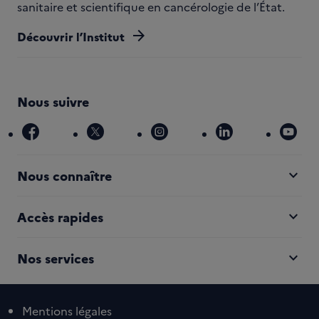
sanitaire et scientifique en cancérologie de l’État.
arrow_forward
Découvrir l’Institut
Nous suivre
facebook
x
instagram
linkedin
you
expand_more
Nous connaître
expand_more
Accès rapides
expand_more
Nos services
Mentions légales