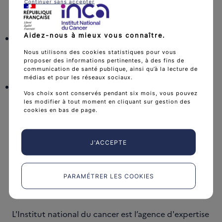
Continuer sans accepter
chevron_right
Aidez-nous à mieux vous connaître.
La chirurgie
Nous utilisons des cookies statistiques pour vous
chevron_right
proposer des informations pertinentes, à des fins de
communication de santé publique, ainsi qu’à la lecture de
médias et pour les réseaux sociaux.
Les médicaments anticancéreux
Vos choix sont conservés pendant six mois, vous pouvez
(chimiothérapie et thérapies ciblées)
les modifier à tout moment en cliquant sur gestion des
cookies en bas de page.
chevron_right
J'ACCEPTE
PARAMÉTRER LES COOKIES
L'Institut national du cancer est l’agence d'expertise