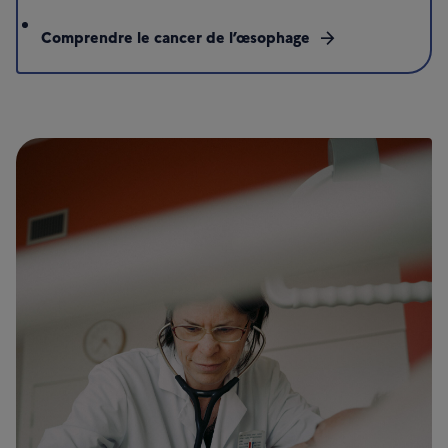
Comprendre le cancer de l’œsophage
arrow_forward