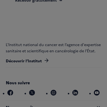
L'Institut national du cancer est l’agence d'expertise
sanitaire et scientifique en cancérologie de l’État.
arrow_forward
Découvrir l’Institut
Nous suivre
facebook
x
instagram
linkedin
you