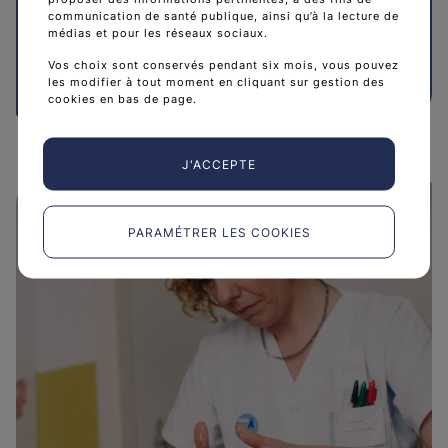
médecins en réunion de concertation pluridisciplinaire.
communication de santé publique, ainsi qu’à la lecture de
médias et pour les réseaux sociaux.
Vos choix sont conservés pendant six mois, vous pouvez
Les traitements du cancer de l’œsophage
arrow_forward
les modifier à tout moment en cliquant sur gestion des
cookies en bas de page.
J'ACCEPTE
PARAMÉTRER LES COOKIES