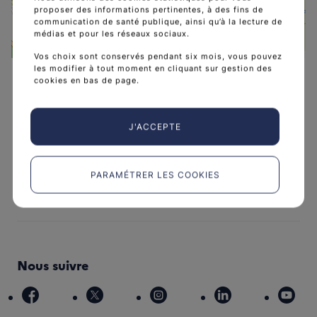
proposer des informations pertinentes, à des fins de
communication de santé publique, ainsi qu’à la lecture de
médias et pour les réseaux sociaux.
Leaflet
|
©
OpenStreetMap
contributors
Vos choix sont conservés pendant six mois, vous pouvez
les modifier à tout moment en cliquant sur gestion des
cookies en bas de page.
J'ACCEPTE
L'Institut national du cancer est l’agence d'expertise
sanitaire et scientifique en cancérologie de l’État.
PARAMÉTRER LES COOKIES
arrow_forward
Découvrir l’Institut
Nous suivre
facebook
x
instagram
linkedin
you