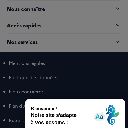
expand_more
Nous connaître
expand_more
Accès rapides
expand_more
Nos services
Mentions légales
Politique des données
Nous contacter
Plan du site
Réutiliser nos contenus