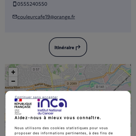
0555240550
couleurcafe19@orange.fr
subdirectory_arrow_left
Itinéraire
+
−
Continuer sans accepter
Couleurs Cafe
Aidez-nous à mieux vous connaître.
Nous utilisons des cookies statistiques pour vous
proposer des informations pertinentes, à des fins de