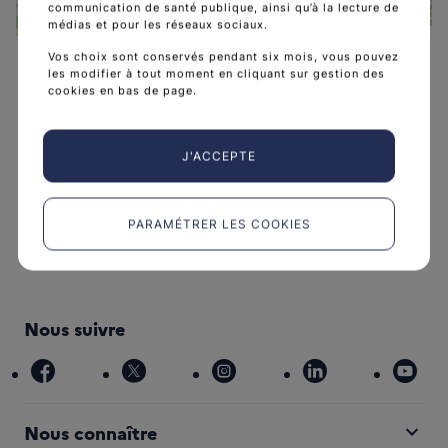
communication de santé publique, ainsi qu’à la lecture de
médias et pour les réseaux sociaux.
Leaflet
|
©
OpenStreetMap
contributors
Vos choix sont conservés pendant six mois, vous pouvez
les modifier à tout moment en cliquant sur gestion des
cookies en bas de page.
J'ACCEPTE
L'Institut national du cancer est l’agence d'expertise
sanitaire et scientifique en cancérologie de l’État.
PARAMÉTRER LES COOKIES
arrow_forward
Découvrir l’Institut
Nous suivre
facebook
x
instagram
linkedin
you
expand_more
Nous connaître